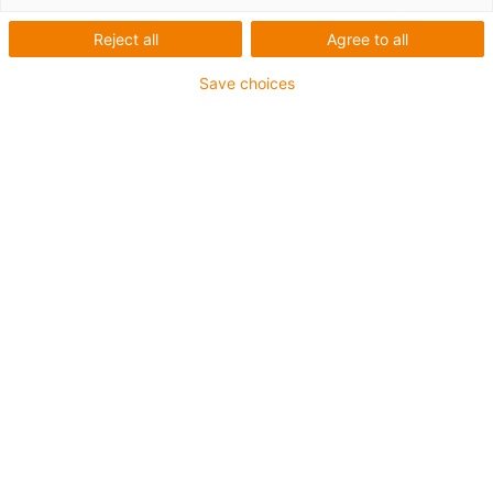
Reject all
Agree to all
Save choices
igus-icon-lup
Pour les sollicitations extrêmes
Gaine extérieure en TPE
Résistant aux huiles (selon DIN EN 60811-404),
résistant aux huiles biologiques (testé selon VDMA
24568 avec de l'huile Plantocut 8 S-MB de DEA)
Sans produits halogènes
Sans silicone
Blindage général
Sans PVC
Jusqu'à 4 ans de garantie