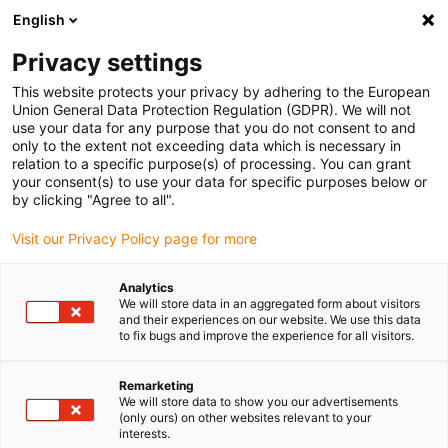
English
(0)
Privacy settings
igus-icon-arrow-right
igus-icon-arrow-right
igus-icon-arrow-right
Accueil
Câbles pour chaînes porte-câbles
Câbles confectionnés
This website protects your privacy by adhering to the European
igus-icon-arrow-right
igus-icon-arrow-right
Câble moteur au standard fabricant
peut être utilisé avec Siemens
Union General Data Protection Regulation (GDPR). We will not
igus-icon-arrow-right
Câble servoconducteur readycable® selon les standards Siemens 6FX_002-
use your data for any purpose that you do not consent to and
5DN26, câble de base, PVC, 15 x d
only to the extent not exceeding data which is necessary in
relation to a specific purpose(s) of processing. You can grant
Câble servoconducteur
your consent(s) to use your data for specific purposes below or
by clicking "Agree to all".
readycable® selon les
Visit our Privacy Policy page for more
standards Siemens 6FX_002-
5DN26, câble de base, PVC, 15
Analytics
We will store data in an aggregated form about visitors
x d
and their experiences on our website. We use this data
to fix bugs and improve the experience for all visitors.
Remarketing
We will store data to show you our advertisements
(only ours) on other websites relevant to your
interests.