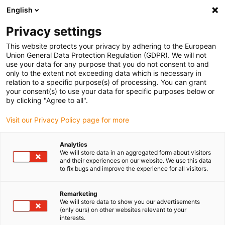
English
(0)
Privacy settings
igus-icon-arrow-right
igus-icon-arrow-right
igus-icon-arrow-right
Accueil
Câbles pour chaînes porte-câbles
Câbles confectionnés
This website protects your privacy by adhering to the European
igus-icon-arrow-right
igus-icon-arrow-right
Câble moteur au standard fabricant
peut être utilisé avec Hengstler
Union General Data Protection Regulation (GDPR). We will not
igus-icon-arrow-right
Câble de mesure readycable® selon les standards Hengstler, RI58-0-xxxxx-A-
use your data for any purpose that you do not consent to and
x.xx-T-G/H, câble de base TPE 6,8 x d
only to the extent not exceeding data which is necessary in
relation to a specific purpose(s) of processing. You can grant
Câble de mesure readycable®
your consent(s) to use your data for specific purposes below or
by clicking "Agree to all".
selon les standards Hengstler,
Visit our Privacy Policy page for more
RI58-0-xxxxx-A-x.xx-T-G/H,
câble de base TPE 6,8 x d
Analytics
We will store data in an aggregated form about visitors
and their experiences on our website. We use this data
to fix bugs and improve the experience for all visitors.
Remarketing
We will store data to show you our advertisements
(only ours) on other websites relevant to your
interests.