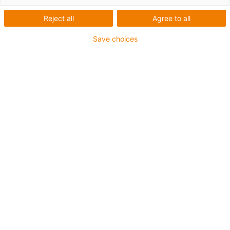
Reject all
Agree to all
Save choices
igus-icon-lup
Pour les sollicitations très élevées
Gaine extérieure en TPE
Résistant aux huiles (selon DIN EN 60811-404),
résistant aux huiles biologiques (testé selon VDMA
24568 avec de l'huile Plantocut 8 S-MB de DEA)
Sans produits halogènes
Sans silicone
Résistance à l'hydrolyse et aux microbes
Sans PVC
CFRIP®
Jusqu'à 4 ans de garantie