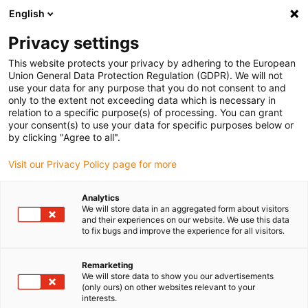
English
(0)
Privacy settings
igus-icon-arrow-right
igus-icon-arrow-right
igus-icon-arrow-right
Accueil
Câbles pour chaînes porte-câbles
Câbles confectionnés
This website protects your privacy by adhering to the European
igus-icon-arrow-right
igus-icon-arrow-right
Câble moteur au standard fabricant
peut être utilisé avec Heidenhain
Union General Data Protection Regulation (GDPR). We will not
igus-icon-arrow-right
Câble adaptateur readycable® selon les standards Heidenhain 333 164-xx,
use your data for any purpose that you do not consent to and
câble de base TPE 7,5 x d
only to the extent not exceeding data which is necessary in
relation to a specific purpose(s) of processing. You can grant
Câble adaptateur readycable®
your consent(s) to use your data for specific purposes below or
by clicking "Agree to all".
selon les standards
Visit our Privacy Policy page for more
Heidenhain 333 164-xx, câble
de base TPE 7,5 x d
Analytics
We will store data in an aggregated form about visitors
and their experiences on our website. We use this data
to fix bugs and improve the experience for all visitors.
Remarketing
We will store data to show you our advertisements
(only ours) on other websites relevant to your
interests.