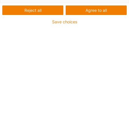
Reject all
Agree to all
Save choices
igus-icon-lup
Pour les sollicitations très élevées
Gaine extérieure en TPE
Résistant aux huiles (selon DIN EN 60811-404),
résistant aux huiles biologiques (testé selon VDMA
24568 avec de l'huile Plantocut 8 S-MB de DEA)
Sans produits halogènes
Sans silicone
Résistance à l'hydrolyse et aux microbes
Sans PVC
CFRIP®
Jusqu'à 4 ans de garantie