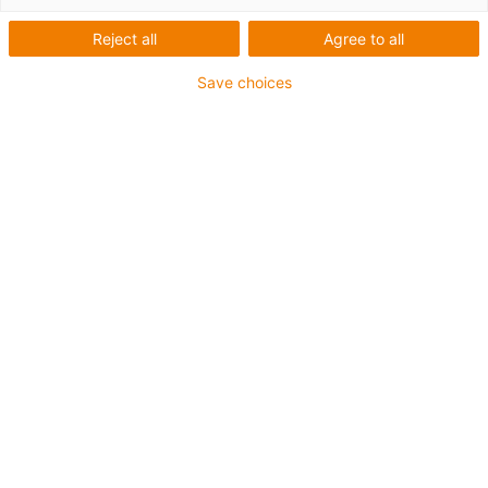
Reject all
Agree to all
Save choices
igus-icon-lup
Pour sollicitations moyennes
Gaine extérieure en PUR
Résistance aux huiles (selon DIN EN 50363-10-2)
Sans produits halogènes
Sans silicone
Non propagateur de flamme
Offshore
Résistance aux réfrigérants
Résistance à l'hydrolyse et aux microbes
Blindage général
Résistant aux entailles
Sans PVC