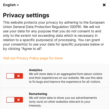
English
(0)
Privacy settings
igus-icon-arrow-right
igus-icon-arrow-right
igus-icon-arrow-right
Accueil
Câbles pour chaînes porte-câbles
Câbles confectionnés
This website protects your privacy by adhering to the European
igus-icon-arrow-right
igus-icon-arrow-right
Câble moteur au standard fabricant
peut être utilisé avec Heidenhain
Union General Data Protection Regulation (GDPR). We will not
igus-icon-arrow-right
Câble adaptateur readycable® selon les standards Heidenhain 309 777-xx,
use your data for any purpose that you do not consent to and
câble prolongateur PUR 10 x d
only to the extent not exceeding data which is necessary in
relation to a specific purpose(s) of processing. You can grant
Câble adaptateur readycable®
your consent(s) to use your data for specific purposes below or
by clicking "Agree to all".
selon les standards
Visit our Privacy Policy page for more
Heidenhain 309 777-xx, câble
prolongateur PUR 10 x d
Analytics
We will store data in an aggregated form about visitors
and their experiences on our website. We use this data
to fix bugs and improve the experience for all visitors.
Remarketing
We will store data to show you our advertisements
(only ours) on other websites relevant to your
interests.