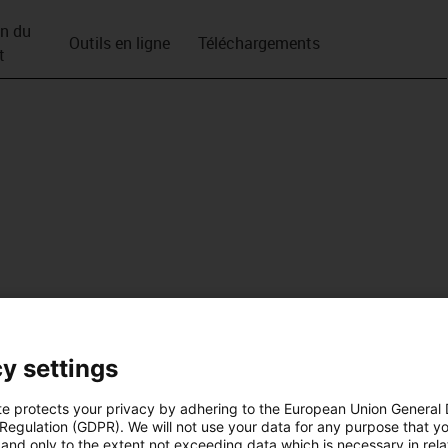
on du
Outils en ligne
Téléchargements
t
y settings
te protects your privacy by adhering to the European Union General
 Regulation (GDPR). We will not use your data for any purpose that y
and only to the extent not exceeding data which is necessary in relat