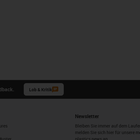
edback.
Lob & Kritik
Newsletter
ures
Bleiben Sie immer auf dem Lauf
melden Sie sich hier für unsere m
Muster
plastics news an.