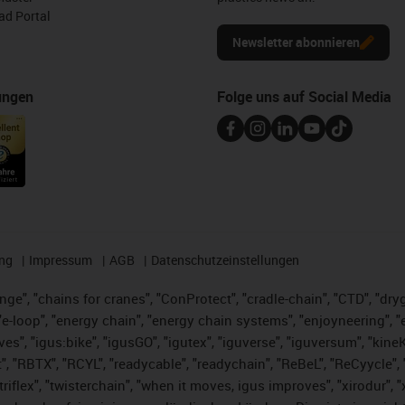
d Portal
Newsletter abonnieren
ungen
Folge uns auf Social Media
ng
Impressum
AGB
Datenschutzeinstellungen
nge", "chains for cranes", "ConProtect", "cradle-chain", "CTD", "dryge
-loop", "energy chain", "energy chain systems", "enjoyneering", "e-skin
ves", "igus:bike", "igusGO", "igutex", "iguverse", "iguversum", "kin
t", "RBTX", "RCYL", "readycable", "readychain", "ReBeL", "ReCyycle", 
 "triflex", "twisterchain", "when it moves, igus improves", "xirodur"