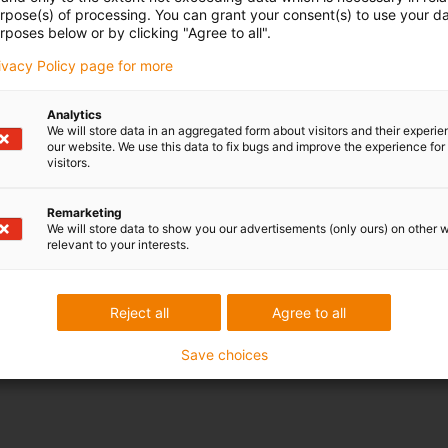
urpose(s) of processing. You can grant your consent(s) to use your da
rposes below or by clicking "Agree to all".
rivacy Policy page for more
Analytics
We will store data in an aggregated form about visitors and their experi
our website. We use this data to fix bugs and improve the experience for 
visitors.
Remarketing
We will store data to show you our advertisements (only ours) on other 
relevant to your interests.
Reject all
Agree to all
Save choices