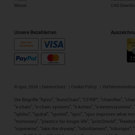
Messe
CAD Downloa
Unsere Bezahlarten
Auszeichn
KAUF AUF
RECHNUNG
©
igus, 2026
Datenschutz
Cookie Policy
Verfahrensordnu
Die Begriffe "Apiro", "AutoChain", "CFRIP", "chainflex", "chai
"e-chain", "e-chain systems", "e-ketten", "e-kettensysteme", "e
"iglidur", "igubal", "igumid", "igus", "igus improves what mo
"motionary", "plastics for longer life", "print2mold", "Rawbo
"superwise", "take the dryway", "tribofilament", "tribotape",