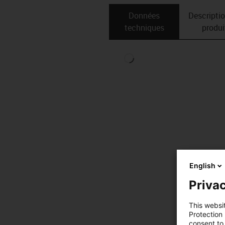
Données
Descripti
techniques
produi
English
Privac
This websi
Protection
consent to 