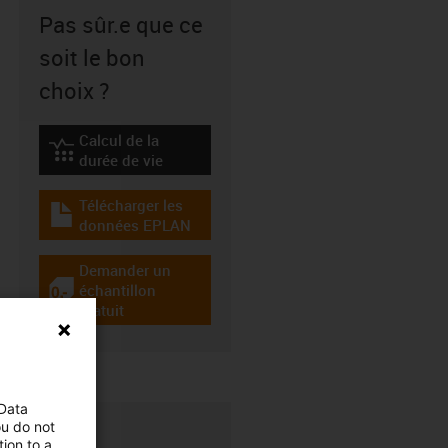
Pas sûr.e que ce
soit le bon
choix ?
Calcul de la
igus-icon-lebensdauerrechner
durée de vie
Télécharger les
igus-icon-download-plan
données EPLAN
Demander un
échantillon
igus-icon-gratismuster
gratuit
 Data
ou do not
ion to a