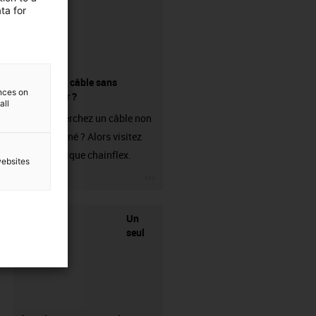
ta for
Acheter un câble sans
ences on
connecteur ?
all
Vous recherchez un câble non
confectionné ? Alors visitez
notre boutique chainflex.
websites
igus-icon-3arrow
Un
seul