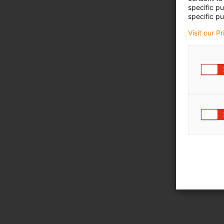
specific p
specific pu
Visit our P