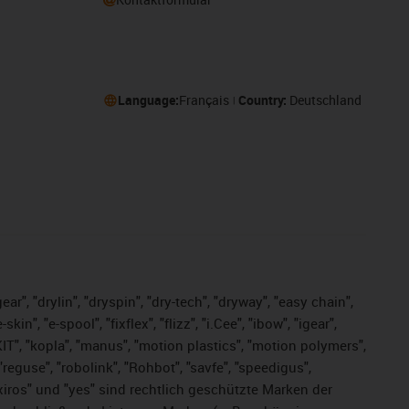
Language:
Français
Country:
Deutschland
ar", "drylin", "dryspin", "dry-tech", "dryway", "easy chain",
", "e-spool", "fixflex", "flizz", "i.Cee", "ibow", "igear",
eKIT", "kopla", "manus", "motion plastics", "motion polymers",
"reguse", "robolink", "Rohbot", "savfe", "speedigus",
, "xiros" und "yes" sind rechtlich geschützte Marken der