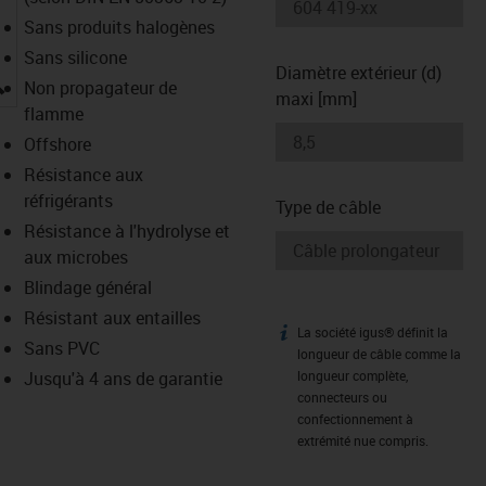
Sans produits halogènes
Sans silicone
Diamètre extérieur (d)
igus-icon-lupe
Non propagateur de
maxi [mm]
flamme
Offshore
Résistance aux
réfrigérants
Type de câble
Résistance à l'hydrolyse et
aux microbes
Blindage général
Résistant aux entailles
La société igus® définit la
igus-icon-info
Sans PVC
longueur de câble comme la
Jusqu'à 4 ans de garantie
longueur complète,
connecteurs ou
confectionnement à
extrémité nue compris.