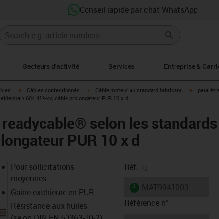
Conseil rapide par chat WhatsApp
Secteurs d'activité
Services
Entreprise & Carri
igus-icon-arrow-right
igus-icon-arrow-right
igus-icon-a
âbles
Câbles confectionnés
Câble moteur au standard fabricant
peut êtr
eidenhain 604 419-xx, câble prolongateur PUR 10 x d
 readycable® selon les standard
olongateur PUR 10 x d
igus-icon-copy-clipb
Pour sollicitations
Réf.
moyennes
igus-icon-lieferzeit
MAT9941003
Gaine extérieure en PUR
Référence n°
Résistance aux huiles
(selon DIN EN 50363-10-2)