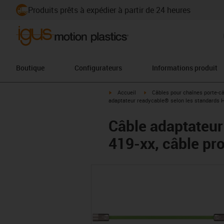
Produits prêts à expédier à partir de 24 heures
Boutique
Configurateurs
Informations produit
igus-icon-arrow-right
igus-icon-arrow-right
Accueil
Câbles pour chaînes porte-c
adaptateur readycable® selon les standards H
Câble adaptateur
419-xx, câble pr