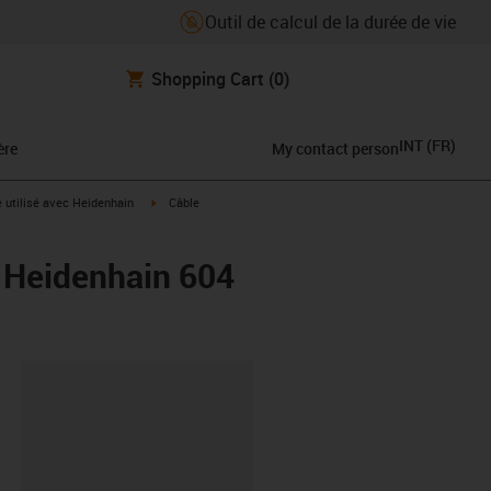
Outil de calcul de la durée de vie
Shopping Cart
(0)
INT
(
FR
)
ère
My contact person
rrow-right
igus-icon-arrow-right
e utilisé avec Heidenhain
Câble
s Heidenhain 604
oard