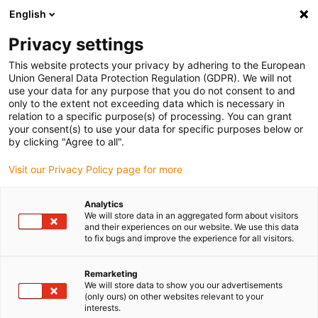
English
(0)
Privacy settings
igus-icon-arrow-right
igus-icon-arrow-right
igus-icon-arrow-right
Accueil
Câbles pour chaînes porte-câbles
Câbles confectionnés
This website protects your privacy by adhering to the European
igus-icon-arrow-right
igus-icon-arrow-right
Câble moteur au standard fabricant
peut être utilisé avec Baumüller
Union General Data Protection Regulation (GDPR). We will not
igus-icon-arrow-right
Câble impulseur readycable® selon les standards Baumüller 371494 (20 m),
use your data for any purpose that you do not consent to and
câble de base ECN1313EQN1325, PUR 10 x d
only to the extent not exceeding data which is necessary in
relation to a specific purpose(s) of processing. You can grant
Câble impulseur readycable®
your consent(s) to use your data for specific purposes below or
by clicking "Agree to all".
selon les standards Baumüller
Visit our Privacy Policy page for more
371494 (20 m), câble de base
ECN1313EQN1325, PUR 10 x d
Analytics
We will store data in an aggregated form about visitors
and their experiences on our website. We use this data
to fix bugs and improve the experience for all visitors.
Remarketing
We will store data to show you our advertisements
(only ours) on other websites relevant to your
interests.