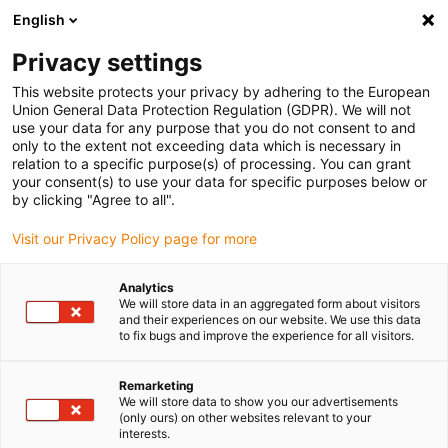
English
(0)
Privacy settings
igus-icon-arrow-right
igus-icon-arrow-right
igus-icon-arrow-right
Accueil
Câbles pour chaînes porte-câbles
Câbles confectionnés
This website protects your privacy by adhering to the European
igus-icon-arrow-right
igus-icon-arrow-right
Câble moteur au standard fabricant
peut être utilisé avec Baumüller
Union General Data Protection Regulation (GDPR). We will not
igus-icon-arrow-right
Câble impulseur readycable® selon les standards Baumüller 198962 (3 m)
use your data for any purpose that you do not consent to and
(ext.), câble impulseur prolongateur PUR 10 x d
only to the extent not exceeding data which is necessary in
relation to a specific purpose(s) of processing. You can grant
Câble impulseur readycable®
your consent(s) to use your data for specific purposes below or
by clicking "Agree to all".
selon les standards Baumüller
Visit our Privacy Policy page for more
198962 (3 m) (ext.), câble
impulseur prolongateur PUR
Analytics
We will store data in an aggregated form about visitors
10 x d
and their experiences on our website. We use this data
to fix bugs and improve the experience for all visitors.
Remarketing
We will store data to show you our advertisements
(only ours) on other websites relevant to your
interests.