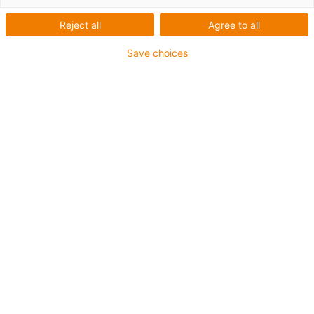
Reject all
Agree to all
Save choices
igus-icon-lup
Pour sollicitations moyennes
Gaine extérieure en PUR
Résistance aux huiles (selon DIN EN 50363-10-2)
Sans produits halogènes
Sans silicone
Non propagateur de flamme
Offshore
Résistance aux réfrigérants
Résistance à l'hydrolyse et aux microbes
Blindage général