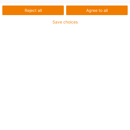
Reject all
Agree to all
Save choices
igus-icon-lup
Pour les sollicitations très élevées
Gaine extérieure en TPE
Blindage général
Résistant aux huiles (selon DIN EN 60811-404),
résistant aux huiles biologiques (testé selon VDMA
24568 avec de l'huile Plantocut 8 S-MB de DEA)
Résistance à l'hydrolyse et aux microbes
Sans produits halogènes
Sans silicone
Sans PVC
Résistance aux UV
Jusqu'à 4 ans de garantie