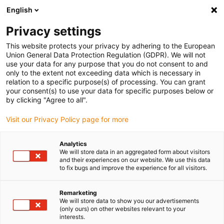
English
(0)
Privacy settings
igus-icon-arrow-right
igus-icon-arrow-right
igus-icon-arrow-right
Accueil
Câbles pour chaînes porte-câbles
Câbles confectionnés
This website protects your privacy by adhering to the European
igus-icon-arrow-right
igus-icon-arrow-right
Câble moteur au standard fabricant
peut être utilisé avec Wittenstein
Union General Data Protection Regulation (GDPR). We will not
igus-icon-arrow-right
Câble de données, adapté à Wittenstein readycable®, Simco - CASIGN-I/O-
use your data for any purpose that you do not consent to and
M12FSA, câble de base TPE 6.8 x d
only to the extent not exceeding data which is necessary in
relation to a specific purpose(s) of processing. You can grant
Câble de données, adapté à
your consent(s) to use your data for specific purposes below or
by clicking "Agree to all".
Wittenstein readycable®,
Visit our Privacy Policy page for more
Simco - CASIGN-I/O-M12FSA,
câble de base TPE 6.8 x d
Analytics
We will store data in an aggregated form about visitors
and their experiences on our website. We use this data
to fix bugs and improve the experience for all visitors.
Remarketing
We will store data to show you our advertisements
(only ours) on other websites relevant to your
interests.