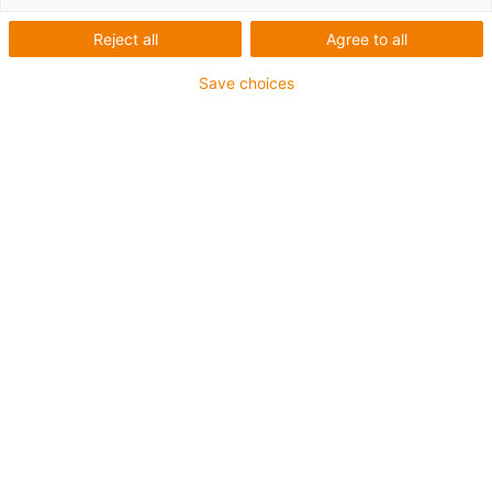
Reject all
Agree to all
Save choices
igus-icon-lup
Pour les sollicitations très élevées
Gaine extérieure en TPE
Blindage général
Résistant aux huiles (selon DIN EN 60811-404),
résistant aux huiles biologiques (testé selon VDMA
24568 avec de l'huile Plantocut 8 S-MB de DEA)
Résistance à l'hydrolyse et aux microbes
Sans produits halogènes
Sans silicone
Sans PVC
Résistance aux UV
Jusqu'à 4 ans de garantie