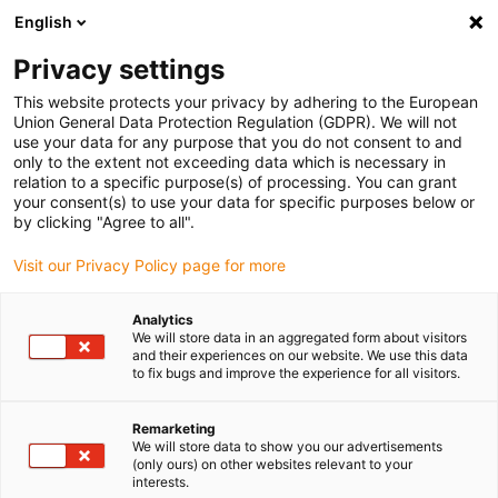
English
(0)
Privacy settings
igus-icon-arrow-right
igus-icon-arrow-right
igus-icon-arrow-right
Accueil
Câbles pour chaînes porte-câbles
Câbles confectionnés
This website protects your privacy by adhering to the European
igus-icon-arrow-right
igus-icon-arrow-right
igus-ic
Câble moteur au standard fabricant
peut être utilisé avec Delta
Union General Data Protection Regulation (GDPR). We will not
readycable Câble de données selon les standards Delta iDELTA A2Cable-PB-I67,
use your data for any purpose that you do not consent to and
câble de base, TPE, 6,8 x d
only to the extent not exceeding data which is necessary in
relation to a specific purpose(s) of processing. You can grant
readycable Câble de données
your consent(s) to use your data for specific purposes below or
by clicking "Agree to all".
selon les standards Delta
Visit our Privacy Policy page for more
iDELTA A2Cable-PB-I67, câble
de base, TPE, 6,8 x d
Analytics
We will store data in an aggregated form about visitors
and their experiences on our website. We use this data
to fix bugs and improve the experience for all visitors.
Nouveau
Remarketing
We will store data to show you our advertisements
(only ours) on other websites relevant to your
interests.