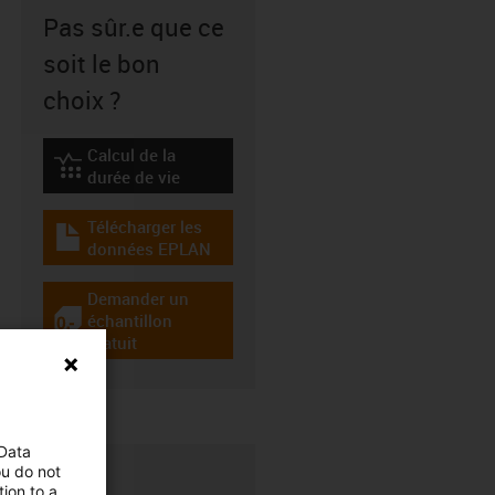
Pas sûr.e que ce
soit le bon
choix ?
Calcul de la
igus-icon-lebensdauerrechner
durée de vie
Télécharger les
igus-icon-download-plan
données EPLAN
Demander un
échantillon
igus-icon-gratismuster
gratuit
 Data
ou do not
ion to a