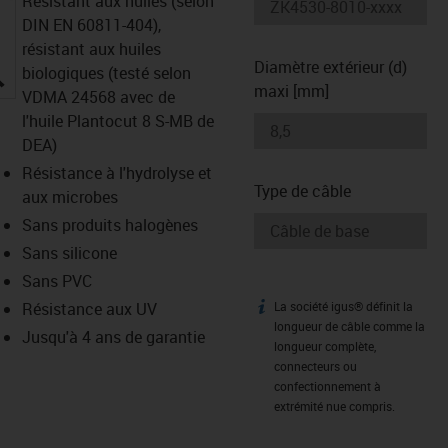
Résistant aux huiles (selon
DIN EN 60811-404),
résistant aux huiles
Diamètre extérieur (d)
igus-icon-lupe
biologiques (testé selon
maxi [mm]
VDMA 24568 avec de
l'huile Plantocut 8 S-MB de
DEA)
Résistance à l'hydrolyse et
Type de câble
aux microbes
Sans produits halogènes
Sans silicone
Sans PVC
Résistance aux UV
La société igus® définit la
igus-icon-info
longueur de câble comme la
Jusqu'à 4 ans de garantie
longueur complète,
connecteurs ou
confectionnement à
extrémité nue compris.