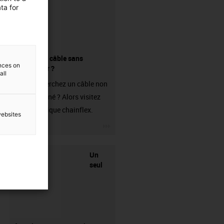
ta for
Acheter un câble sans
ences on
connecteur ?
all
Vous recherchez un câble non
confectionné ? Alors visitez
notre boutique chainflex.
websites
igus-icon-3arrow
Un
seul