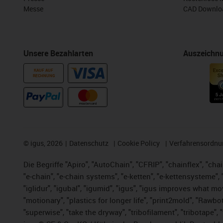
Messe
CAD Downloa
Unsere Bezahlarten
Auszeichn
KAUF AUF
RECHNUNG
©
igus, 2026
Datenschutz
Cookie Policy
Verfahrensordnu
Die Begriffe "Apiro", "AutoChain", "CFRIP", "chainflex", "chai
"e-chain", "e-chain systems", "e-ketten", "e-kettensysteme", "e
"iglidur", "igubal", "igumid", "igus", "igus improves what mo
"motionary", "plastics for longer life", "print2mold", "Rawbo
"superwise", "take the dryway", "tribofilament", "tribotape",