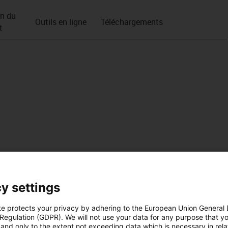
on du
Outils en ligne
Téléchargements
t
y settings
te protects your privacy by adhering to the European Union General
 Regulation (GDPR). We will not use your data for any purpose that y
and only to the extent not exceeding data which is necessary in relat