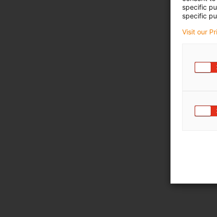
specific p
specific pu
Visit our P