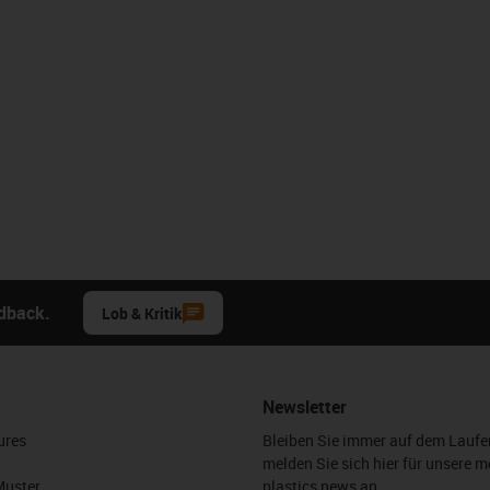
edback.
Lob & Kritik
Newsletter
ures
Bleiben Sie immer auf dem Lauf
melden Sie sich hier für unsere m
Muster
plastics news an.