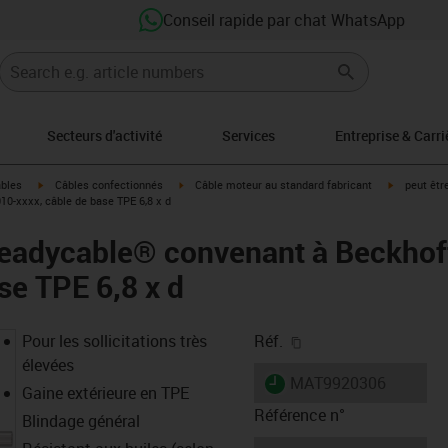
Conseil rapide par chat WhatsApp
Secteurs d'activité
Services
Entreprise & Carri
igus-icon-arrow-right
igus-icon-arrow-right
igus-icon-a
âbles
Câbles confectionnés
Câble moteur au standard fabricant
peut êtr
0-xxxx, câble de base TPE 6,8 x d
 readycable® convenant à Beckho
se TPE 6,8 x d
igus-icon-copy-clipb
Pour les sollicitations très
Réf.
élevées
igus-icon-lieferzeit
MAT9920306
Gaine extérieure en TPE
Référence n°
Blindage général