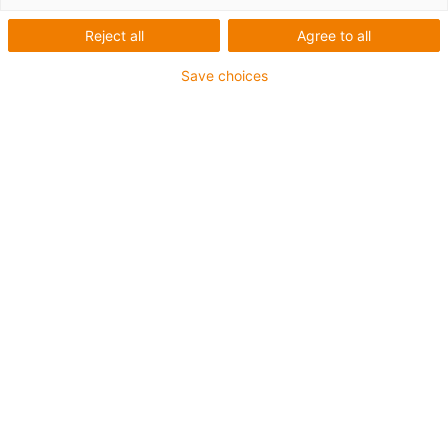
Reject all
Agree to all
Save choices
igus-icon-lup
Pour les sollicitations extrêmes
Gaine extérieure en TPE
Résistance aux réfrigérants
Souplesse maintenue à très basse température
Résistance à l'hydrolyse et aux microbes
Sans produits halogènes
Sans silicone
Résistance aux UV
Sans PVC
Résistant aux huiles (selon DIN EN 60811-404),
résistant aux huiles biologiques (testé selon VDMA