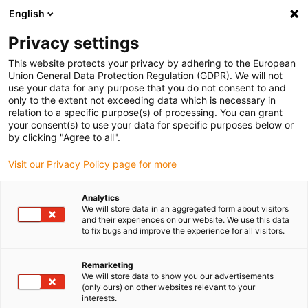
English
(0)
Privacy settings
igus-icon-arrow-right
igus-icon-arrow-right
igus-icon-arrow-right
Accueil
Câbles pour chaînes porte-câbles
Câbles confectionnés
This website protects your privacy by adhering to the European
igus-icon-arrow-right
igus-icon-arrow-right
igus-
Câble moteur au standard fabricant
peut être utilisé avec Omron
Union General Data Protection Regulation (GDPR). We will not
Câble de commandes readycable® selon les standards Omron R88A-CAWCxxxB-E,
use your data for any purpose that you do not consent to and
câble de base TPE 5 x d
only to the extent not exceeding data which is necessary in
relation to a specific purpose(s) of processing. You can grant
Câble de commandes
your consent(s) to use your data for specific purposes below or
by clicking "Agree to all".
readycable® selon les
Visit our Privacy Policy page for more
standards Omron R88A-
CAWCxxxB-E, câble de base
Analytics
We will store data in an aggregated form about visitors
TPE 5 x d
and their experiences on our website. We use this data
to fix bugs and improve the experience for all visitors.
Remarketing
We will store data to show you our advertisements
(only ours) on other websites relevant to your
interests.