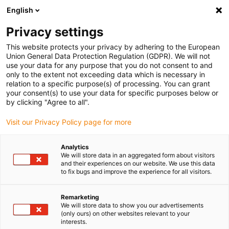
English
(0)
Privacy settings
igus-icon-arrow-right
igus-icon-arrow-right
igus-icon-arrow-right
Accueil
Câbles pour chaînes porte-câbles
Câbles confectionnés
This website protects your privacy by adhering to the European
igus-icon-arrow-right
igus-icon-arrow-right
Câble moteur au standard fabricant
peut être utilisé avec Baumüller
Union General Data Protection Regulation (GDPR). We will not
igus-icon-arrow-right
Câble servoconducteur readycable® adapté à Baumüller 447695, câble de
use your data for any purpose that you do not consent to and
base 21 A, PUR 10 x d, Speedtec
only to the extent not exceeding data which is necessary in
relation to a specific purpose(s) of processing. You can grant
Câble servoconducteur
your consent(s) to use your data for specific purposes below or
by clicking "Agree to all".
readycable® adapté à
Visit our Privacy Policy page for more
Baumüller 447695, câble de
base 21 A, PUR 10 x d,
Analytics
We will store data in an aggregated form about visitors
Speedtec
and their experiences on our website. We use this data
to fix bugs and improve the experience for all visitors.
Remarketing
We will store data to show you our advertisements
(only ours) on other websites relevant to your
interests.