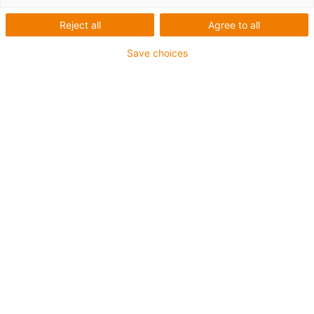
Reject all
Agree to all
Save choices
igus-icon-lup
Pour sollicitations moyennes
Gaine extérieure en PUR
Avec blindage
Résistance aux huiles et aux liquides de
refroidissement
Résistant aux entailles
Non propagateur de flamme
Résistance à l'hydrolyse et aux microbes
Sans PVC et sans produits halogènes
Jusqu'à 4 ans de garantie