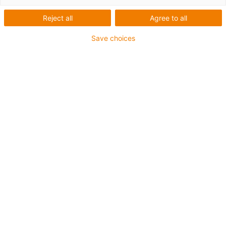
Reject all
Agree to all
Save choices
igus-icon-lup
Pour sollicitations moyennes
Gaine extérieure en PUR
Avec blindage
Résistance aux huiles et aux liquides de
refroidissement
Résistant aux entailles
Non propagateur de flamme
Résistance à l'hydrolyse et aux microbes
Sans PVC et sans produits halogènes
Jusqu'à 4 ans de garantie