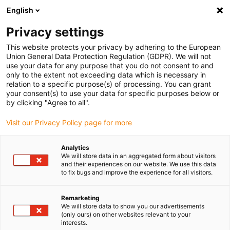
English
(0)
Privacy settings
igus-icon-arrow-right
igus-icon-arrow-right
igus-icon-arrow-right
Accueil
Câbles pour chaînes porte-câbles
Câbles confectionnés
This website protects your privacy by adhering to the European
igus-icon-arrow-right
igus-icon-arrow-right
Câble moteur au standard fabricant
peut être utilisé avec Allen Bradley
Union General Data Protection Regulation (GDPR). We will not
igus-icon-arrow-right
Câble adaptateur readycable® selon les standards Allen Bradley 2090-
use your data for any purpose that you do not consent to and
CPWM4E2-14TR, câble de base PUR 10 x d
only to the extent not exceeding data which is necessary in
relation to a specific purpose(s) of processing. You can grant
Câble adaptateur readycable®
your consent(s) to use your data for specific purposes below or
by clicking "Agree to all".
selon les standards Allen
Visit our Privacy Policy page for more
Bradley 2090-CPWM4E2-
14TR, câble de base PUR 10 x
Analytics
We will store data in an aggregated form about visitors
d
and their experiences on our website. We use this data
to fix bugs and improve the experience for all visitors.
Remarketing
We will store data to show you our advertisements
(only ours) on other websites relevant to your
interests.