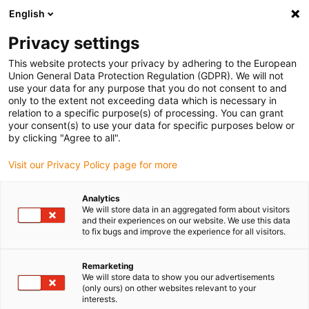
English
(0)
Privacy settings
igus-icon-arrow-right
igus-icon-arrow-right
igus-icon-arrow-right
Accueil
Câbles pour chaînes porte-câbles
Câbles confectionnés
This website protects your privacy by adhering to the European
igus-icon-arrow-right
igus-icon-arrow-right
Câble moteur au standard fabricant
peut être utilisé avec Allen Bradley
Union General Data Protection Regulation (GDPR). We will not
igus-icon-arrow-right
Câble de puissance pour moteurs readycable® adapté à Allen Bradley 2090-
use your data for any purpose that you do not consent to and
CPWM7E7-08AF, câble prolongateur PUR 10 x d
only to the extent not exceeding data which is necessary in
relation to a specific purpose(s) of processing. You can grant
Câble de puissance pour
your consent(s) to use your data for specific purposes below or
by clicking "Agree to all".
moteurs readycable® adapté à
Visit our Privacy Policy page for more
Allen Bradley 2090-
CPWM7E7-08AF, câble
Analytics
We will store data in an aggregated form about visitors
prolongateur PUR 10 x d
and their experiences on our website. We use this data
to fix bugs and improve the experience for all visitors.
Remarketing
We will store data to show you our advertisements
(only ours) on other websites relevant to your
interests.