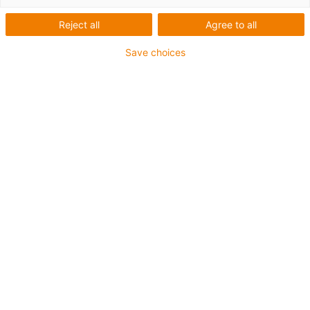
Reject all
Agree to all
Save choices
igus-icon-lup
Pour sollicitations moyennes
Gaine extérieure en PUR
Avec blindage
Résistance aux huiles et aux liquides de
refroidissement
Résistant aux entailles
Non propagateur de flamme
Résistance à l'hydrolyse et aux microbes
Sans PVC et sans produits halogènes
Jusqu'à 4 ans de garantie