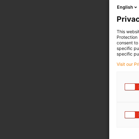
English
Privac
This websi
Protection
consent to 
specific p
specific pu
Visit our P