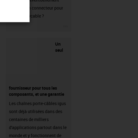
besoin d'un connecteur pour
votre readycable ?
igus-icon-3arrow
Un
seul
fournisseur pour tous les
composants, et une garantie
Les chaînes porte-câbles igus
sont déjà utilisées dans des
centaines de milliers
d'applications partout dans le
monde et y fonctionnent de