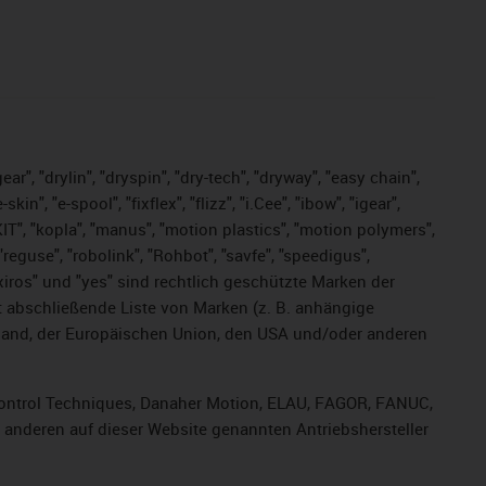
ar", "drylin", "dryspin", "dry-tech", "dryway", "easy chain",
", "e-spool", "fixflex", "flizz", "i.Cee", "ibow", "igear",
eKIT", "kopla", "manus", "motion plastics", "motion polymers",
"reguse", "robolink", "Rohbot", "savfe", "speedigus",
, "xiros" und "yes" sind rechtlich geschützte Marken der
t abschließende Liste von Marken (z. B. anhängige
and, der Europäischen Union, den USA und/oder anderen
, Control Techniques, Danaher Motion, ELAU, FAGOR, FANUC,
r anderen auf dieser Website genannten Antriebshersteller