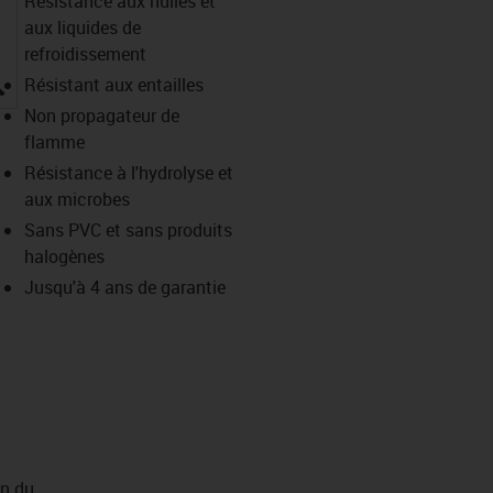
Résistance aux huiles et
aux liquides de
refroidissement
igus-icon-lupe
Résistant aux entailles
Non propagateur de
flamme
Résistance à l'hydrolyse et
aux microbes
Sans PVC et sans produits
halogènes
Jusqu'à 4 ans de garantie
on du