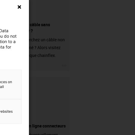
Acheter un câble sans
connecteur ?
 Data
ou do not
Vous recherchez un câble non
ion to a
ta for
confectionné ? Alors visitez
notre boutique chainflex.
igus-icon-3arrow
ences on
all
websites
Boutique en ligne connecteurs
Avez-vous éventuellement