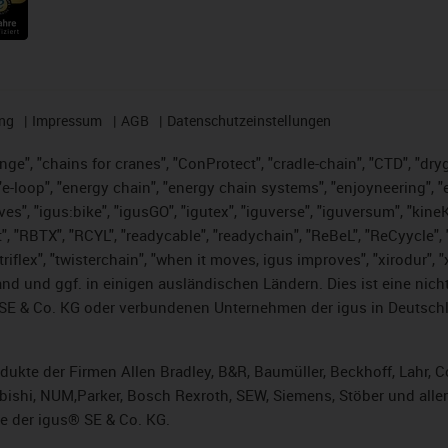
ng
Impressum
AGB
Datenschutzeinstellungen
nge", "chains for cranes", "ConProtect", "cradle-chain", "CTD", "dryge
-loop", "energy chain", "energy chain systems", "enjoyneering", "e-skin
ves", "igus:bike", "igusGO", "igutex", "iguverse", "iguversum", "kin
t", "RBTX", "RCYL", "readycable", "readychain", "ReBeL", "ReCyycle", 
 "triflex", "twisterchain", "when it moves, igus improves", "xirodur"
nd und ggf. in einigen ausländischen Ländern. Dies ist
eine nich
SE & Co. KG oder verbundenen Unternehmen der igus in Deutschl
rodukte der Firmen Allen Bradley, B&R, Baumüller, Beckhoff, Lahr
subishi, NUM,Parker, Bosch Rexroth, SEW, Siemens, Stöber und alle
e der igus® SE & Co. KG.