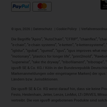
©
igus, 2026
Datenschutz
Cookie Policy
Verfahrensordnu
Die Begriffe "Apiro", "AutoChain", "CFRIP", "chainflex", "chai
"e-chain", "e-chain systems", "e-ketten", "e-kettensysteme", "e
"iglidur", "igubal", "igumid", "igus", "igus improves what mo
"motionary", "plastics for longer life", "print2mold", "Rawbo
"superwise", "take the dryway", "tribofilament", "tribotape",
igus® SE & Co. KG / Köln in der Bundesrepublik Deutschla
Markenanmeldungen oder eingetragene Marken) der igus 
Ländern bzw. Jurisdiktionen.
Die igus® SE & Co. KG weist darauf hin, dass sie keine P
Festo, Heidenhain, Jetter, Lenze, LinMot, LTi DRiVES, Mit
vertreibt. Die von igus® angebotenen Produkte sind solch