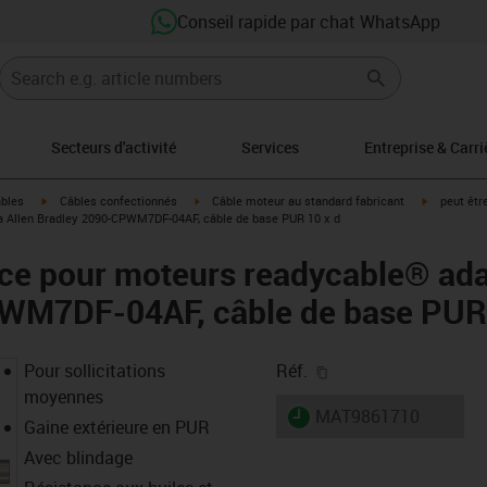
Conseil rapide par chat WhatsApp
Secteurs d'activité
Services
Entreprise & Carri
igus-icon-arrow-right
igus-icon-arrow-right
igus-icon-a
âbles
Câbles confectionnés
Câble moteur au standard fabricant
peut êtr
à Allen Bradley 2090-CPWM7DF-04AF, câble de base PUR 10 x d
ce pour moteurs readycable® ada
WM7DF-04AF, câble de base PUR 
igus-icon-copy-clipb
Pour sollicitations
Réf.
moyennes
igus-icon-lieferzeit
MAT9861710
Gaine extérieure en PUR
Avec blindage