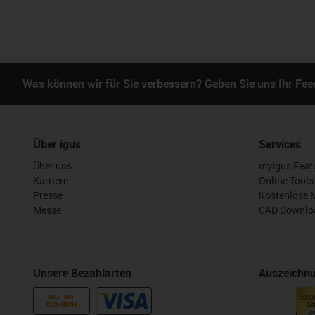
Was können wir für Sie verbessern? Geben Sie uns Ihr Fe
Über igus
Services
Über uns
myigus Feat
Karriere
Online Tools
Presse
Kostenlose 
Messe
CAD Downloa
Unsere Bezahlarten
Auszeichn
KAUF AUF
RECHNUNG