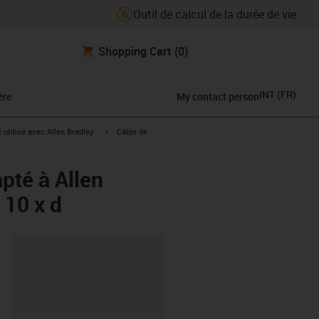
Outil de calcul de la durée de vie
Shopping Cart
(0)
INT
(
FR
)
ère
My contact person
rrow-right
igus-icon-arrow-right
e utilisé avec Allen Bradley
Câble de
pté à Allen
10 x d
oard