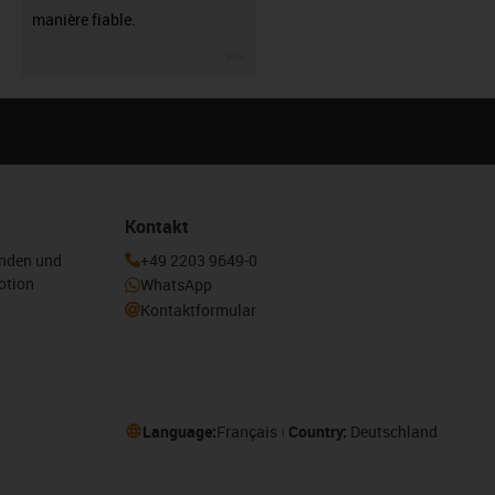
manière fiable.
igus-icon-3arrow
Kontakt
enden und
+49 2203 9649-0
otion
WhatsApp
Kontaktformular
Language:
Français
Country:
Deutschland