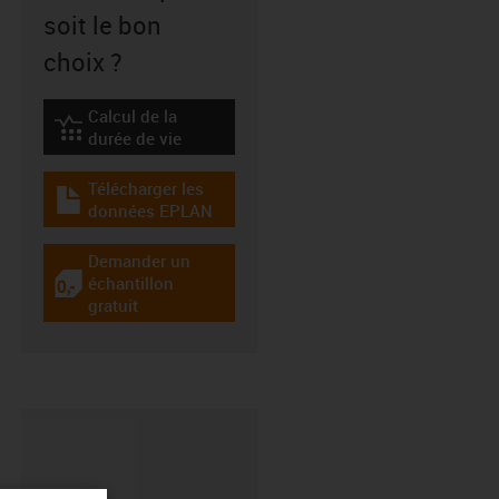
soit le bon
choix ?
Calcul de la
igus-icon-lebensdauerrechner
durée de vie
Télécharger les
igus-icon-download-plan
données EPLAN
Demander un
échantillon
igus-icon-gratismuster
gratuit