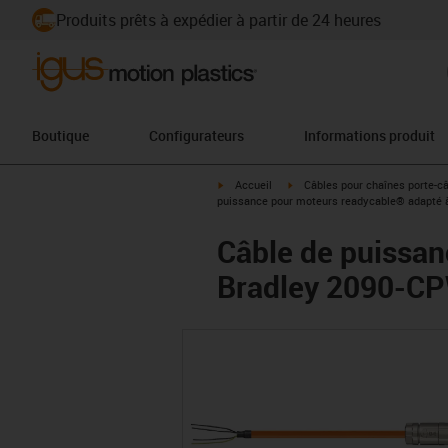
Produits prêts à expédier à partir de 24 heures
Boutique
Configurateurs
Informations produit
igus-icon-arrow-right
igus-icon-arrow-right
Accueil
Câbles pour chaînes porte-c
puissance pour moteurs readycable® adapté 
Câble de puissan
Bradley 2090-CP