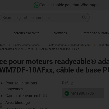
Conseil rapide par chat WhatsApp
Secteurs d'activité
Services
Entreprise & Carri
igus-icon-arrow-right
igus-icon-arrow-right
igus-icon-a
âbles
Câbles confectionnés
Câble moteur au standard fabricant
peut êtr
à Allen Bradley 2090-CPWM7DF-10AFxx, câble de base PUR 10 x d
ce pour moteurs readycable® ada
WM7DF-10AFxx, câble de base P
igus-icon-copy-clipb
Pour sollicitations
Réf.
moyennes
igus-icon-lieferzeit
MAT9861705
Gaine extérieure en PUR
Avec blindage