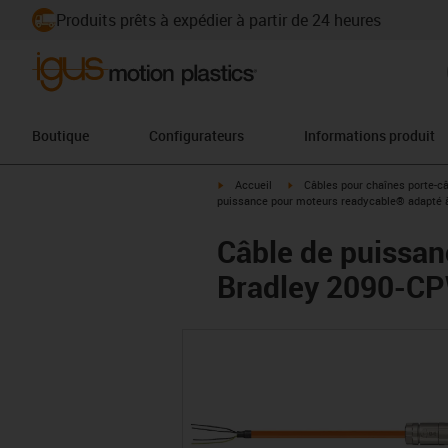
Produits prêts à expédier à partir de 24 heures
Boutique
Configurateurs
Informations produit
igus-icon-arrow-right
igus-icon-arrow-right
Accueil
Câbles pour chaînes porte-c
puissance pour moteurs readycable® adapté 
Câble de puissan
Bradley 2090-CP