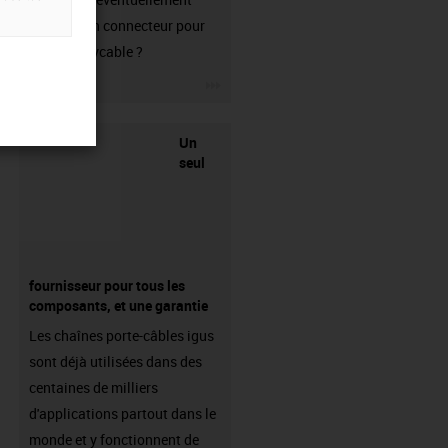
besoin d'un connecteur pour
votre readycable ?
igus-icon-3arrow
Un
seul
fournisseur pour tous les
composants, et une garantie
Les chaînes porte-câbles igus
sont déjà utilisées dans des
centaines de milliers
d'applications partout dans le
monde et y fonctionnent de