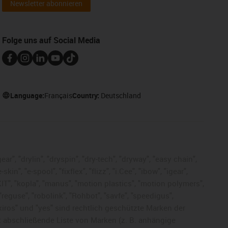
Newsletter abonnieren
Folge uns auf Social Media
Language:
Français
Country:
Deutschland
ar", "drylin", "dryspin", "dry-tech", "dryway", "easy chain",
", "e-spool", "fixflex", "flizz", "i.Cee", "ibow", "igear",
eKIT", "kopla", "manus", "motion plastics", "motion polymers",
"reguse", "robolink", "Rohbot", "savfe", "speedigus",
, "xiros" und "yes" sind rechtlich geschützte Marken der
t abschließende Liste von Marken (z. B. anhängige