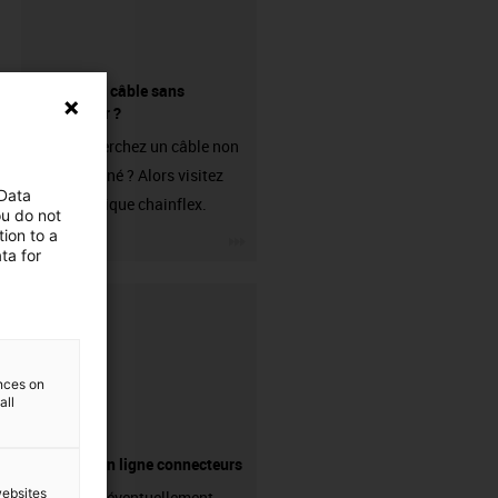
Acheter un câble sans
connecteur ?
Vous recherchez un câble non
confectionné ? Alors visitez
 Data
notre boutique chainflex.
ou do not
ion to a
igus-icon-3arrow
ta for
ences on
all
Boutique en ligne connecteurs
websites
Avez-vous éventuellement