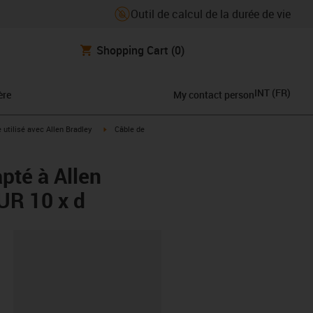
Outil de calcul de la durée de vie
Shopping Cart
(0)
INT
(
FR
)
ère
My contact person
rrow-right
igus-icon-arrow-right
e utilisé avec Allen Bradley
Câble de
pté à Allen
UR 10 x d
oard