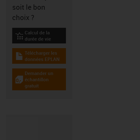
soit le bon
choix ?
Calcul de la
igus-icon-lebensdauerrechner
durée de vie
Télécharger les
igus-icon-download-plan
données EPLAN
Demander un
échantillon
igus-icon-gratismuster
gratuit