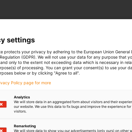
y settings
te protects your privacy by adhering to the European Union General
 Regulation (GDPR). We will not use your data for any purpose that y
and only to the extent not exceeding data which is necessary in relat
urpose(s) of processing. You can grant your consent(s) to use your da
rposes below or by clicking "Agree to all".
rivacy Policy page for more
Analytics
We will store data in an aggregated form about visitors and their experi
our website. We use this data to fix bugs and improve the experience for 
visitors.
Remarketing
We will store data to show you our advertisements (only ours) on other 