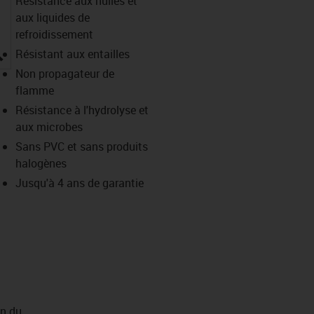
Résistance aux huiles et
aux liquides de
refroidissement
igus-icon-lupe
Résistant aux entailles
Non propagateur de
flamme
Résistance à l'hydrolyse et
aux microbes
Sans PVC et sans produits
halogènes
Jusqu'à 4 ans de garantie
on du