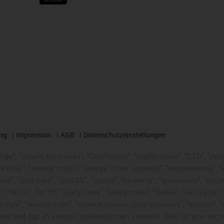
ng
Impressum
AGB
Datenschutzeinstellungen
nge", "chains for cranes", "ConProtect", "cradle-chain", "CTD", "dryge
-loop", "energy chain", "energy chain systems", "enjoyneering", "e-skin
ves", "igus:bike", "igusGO", "igutex", "iguverse", "iguversum", "kin
t", "RBTX", "RCYL", "readycable", "readychain", "ReBeL", "ReCyycle", 
 "triflex", "twisterchain", "when it moves, igus improves", "xirodur"
nd und ggf. in einigen ausländischen Ländern. Dies ist
eine nich