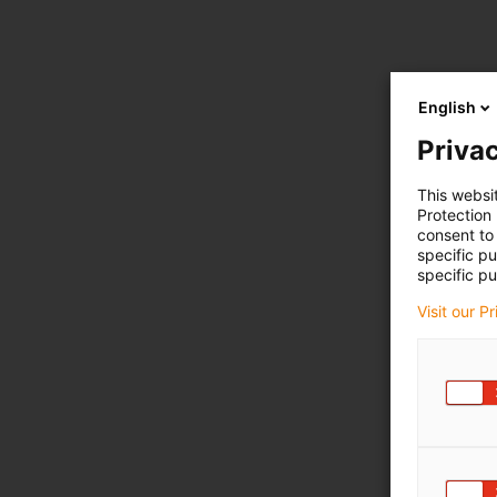
English
Privac
This websi
Protection
consent to 
specific p
specific pu
Visit our P