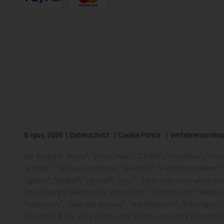
©
igus, 2026
Datenschutz
Cookie Policy
Verfahrensordnu
Die Begriffe "Apiro", "AutoChain", "CFRIP", "chainflex", "chai
"e-chain", "e-chain systems", "e-ketten", "e-kettensysteme", "e
"iglidur", "igubal", "igumid", "igus", "igus improves what mo
"motionary", "plastics for longer life", "print2mold", "Rawbo
"superwise", "take the dryway", "tribofilament", "tribotape",
igus® SE & Co. KG / Köln in der Bundesrepublik Deutschla