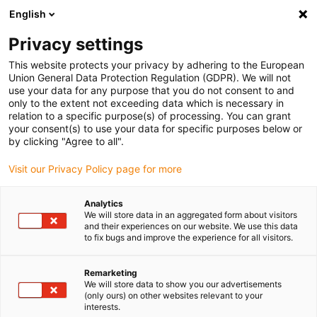
English
(0)
Privacy settings
igus-icon-arrow-right
igus-icon-arrow-right
igus-icon-arrow-right
Accueil
Câbles pour chaînes porte-câbles
Câbles confectionnés
This website protects your privacy by adhering to the European
igus-icon-arrow-right
igus-icon-arrow-right
Câble moteur au standard fabricant
peut être utilisé avec Siemens
Union General Data Protection Regulation (GDPR). We will not
igus-icon-arrow-right
Câble de puissance readycable® selon les standards Siemens 6FX_002-
use your data for any purpose that you do not consent to and
5CQ48, câble prolongateur PUR 10 x d
only to the extent not exceeding data which is necessary in
relation to a specific purpose(s) of processing. You can grant
Câble de puissance
your consent(s) to use your data for specific purposes below or
by clicking "Agree to all".
readycable® selon les
Visit our Privacy Policy page for more
standards Siemens 6FX_002-
5CQ48, câble prolongateur
Analytics
We will store data in an aggregated form about visitors
PUR 10 x d
and their experiences on our website. We use this data
to fix bugs and improve the experience for all visitors.
Remarketing
We will store data to show you our advertisements
(only ours) on other websites relevant to your
interests.