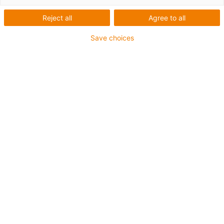
Reject all
Agree to all
Save choices
igus-icon-lup
Pour sollicitations moyennes
Gaine extérieure en PUR
Avec blindage
Résistance aux huiles et aux liquides de
refroidissement
Résistant aux entailles
Non propagateur de flamme
Résistance à l'hydrolyse et aux microbes
Sans PVC et sans produits halogènes
Jusqu'à 4 ans de garantie