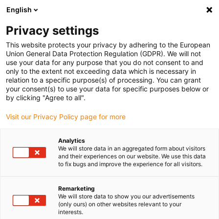
English
(0)
Privacy settings
igus-icon-arrow-right
igus-icon-arrow-right
igus-icon-arrow-right
Accueil
Câbles pour chaînes porte-câbles
Câbles confectionnés
This website protects your privacy by adhering to the European
igus-icon-arrow-right
igus-icon-arrow-right
Câble moteur au standard fabricant
peut être utilisé avec Siemens
Union General Data Protection Regulation (GDPR). We will not
igus-icon-arrow-right
Câble de puissance readycable® selon les standards Siemens 6FX_002-
use your data for any purpose that you do not consent to and
5CQ51, câble de base PUR 10 x d
only to the extent not exceeding data which is necessary in
relation to a specific purpose(s) of processing. You can grant
Câble de puissance
your consent(s) to use your data for specific purposes below or
by clicking "Agree to all".
readycable® selon les
Visit our Privacy Policy page for more
standards Siemens 6FX_002-
5CQ51, câble de base PUR 10
Analytics
We will store data in an aggregated form about visitors
x d
and their experiences on our website. We use this data
to fix bugs and improve the experience for all visitors.
Remarketing
We will store data to show you our advertisements
(only ours) on other websites relevant to your
interests.