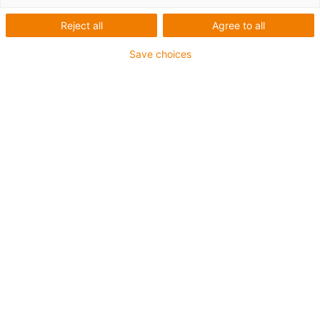
Reject all
Agree to all
Save choices
igus-icon-lup
Pour sollicitations moyennes
Gaine extérieure en PUR
Avec blindage
Résistance aux huiles et aux liquides de
refroidissement
Résistant aux entailles
Non propagateur de flamme
Résistance à l'hydrolyse et aux microbes
Sans PVC et sans produits halogènes
Jusqu'à 4 ans de garantie