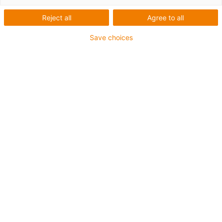
Reject all
Agree to all
Save choices
igus-icon-lup
Pour sollicitations moyennes
Gaine extérieure en PUR
Avec blindage
Résistance aux huiles et aux liquides de
refroidissement
Résistant aux entailles
Non propagateur de flamme
Résistance à l'hydrolyse et aux microbes
Sans PVC et sans produits halogènes
Jusqu'à 4 ans de garantie