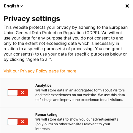
English
(0)
Privacy settings
igus-icon-arrow-right
igus-icon-arrow-right
igus-icon-arrow-right
Accueil
Câbles pour chaînes porte-câbles
Câbles confectionnés
This website protects your privacy by adhering to the European
igus-icon-arrow-right
igus-icon-arrow-right
Câble moteur au standard fabricant
peut être utilisé avec Siemens
Union General Data Protection Regulation (GDPR). We will not
igus-icon-arrow-right
Câble de puissance readycable® selon les standards Siemens 6FX_002-
use your data for any purpose that you do not consent to and
5CQ01, câble de base PUR 7,5 x d
only to the extent not exceeding data which is necessary in
relation to a specific purpose(s) of processing. You can grant
Câble de puissance
your consent(s) to use your data for specific purposes below or
by clicking "Agree to all".
readycable® selon les
Visit our Privacy Policy page for more
standards Siemens 6FX_002-
5CQ01, câble de base PUR 7,5
Analytics
We will store data in an aggregated form about visitors
x d
and their experiences on our website. We use this data
to fix bugs and improve the experience for all visitors.
Remarketing
We will store data to show you our advertisements
(only ours) on other websites relevant to your
interests.