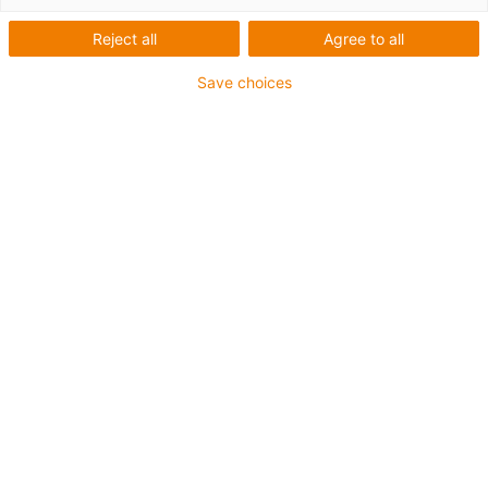
Reject all
Agree to all
Save choices
igus-icon-lup
Pour les sollicitations très élevées
Gaine extérieure en PUR
Avec blindage
Résistance aux huiles et aux liquides de
refroidissement
Résistant aux entailles
Non propagateur de flamme
Résistance à l'hydrolyse et aux microbes
Jusqu'à 4 ans de garantie
igus-icon-copy-clipboard
Réf.