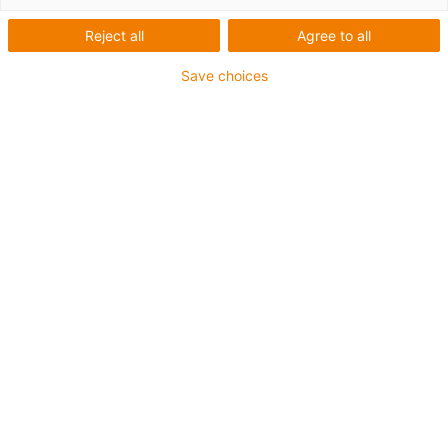
Reject all
Agree to all
Save choices
igus-icon-lup
Pour les sollicitations très élevées
Gaine extérieure en PUR
Avec blindage
Résistance aux huiles et aux liquides de
refroidissement
Résistant aux entailles
Non propagateur de flamme
Résistance à l'hydrolyse et aux microbes
Jusqu'à 4 ans de garantie
igus-icon-copy-clipboard
Réf.