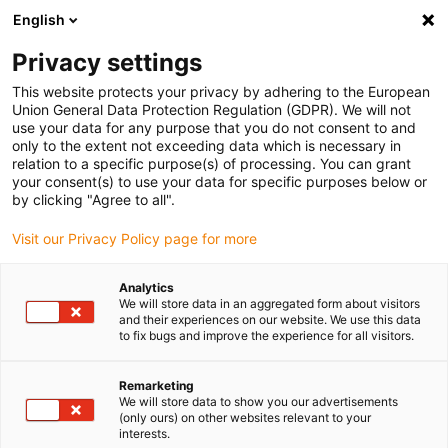
English
(0)
Privacy settings
igus-icon-arrow-right
igus-icon-arrow-right
igus-icon-arrow-right
Accueil
Câbles pour chaînes porte-câbles
Câbles confectionnés
This website protects your privacy by adhering to the European
igus-icon-arrow-right
igus-icon-arrow-right
Câble moteur au standard fabricant
peut être utilisé avec Siemens
Union General Data Protection Regulation (GDPR). We will not
igus-icon-arrow-right
Câble de puissance readycable® selon les standards Siemens 6FX_002-
use your data for any purpose that you do not consent to and
5CN05, câble prolongateur PUR 7,5 x d
only to the extent not exceeding data which is necessary in
relation to a specific purpose(s) of processing. You can grant
Câble de puissance
your consent(s) to use your data for specific purposes below or
by clicking "Agree to all".
readycable® selon les
Visit our Privacy Policy page for more
standards Siemens 6FX_002-
5CN05, câble prolongateur
Analytics
We will store data in an aggregated form about visitors
PUR 7,5 x d
and their experiences on our website. We use this data
to fix bugs and improve the experience for all visitors.
Remarketing
We will store data to show you our advertisements
(only ours) on other websites relevant to your
interests.