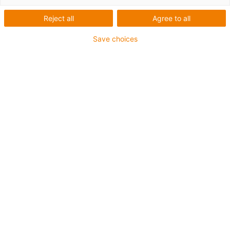
Reject all
Agree to all
Save choices
igus-icon-lup
Pour sollicitations moyennes
Gaine extérieure en PUR
Avec blindage
Résistance aux huiles et aux liquides de
refroidissement
Résistant aux entailles
Non propagateur de flamme
Résistance à l'hydrolyse et aux microbes
Sans PVC et sans produits halogènes
Jusqu'à 4 ans de garantie