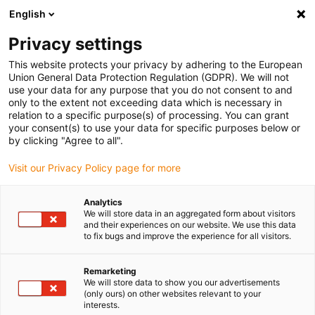
English
(0)
Privacy settings
igus-icon-arrow-right
igus-icon-arrow-right
igus-icon-arrow-right
Accueil
Câbles pour chaînes porte-câbles
Câbles confectionnés
This website protects your privacy by adhering to the European
igus-icon-arrow-right
igus-icon-arrow-right
Câble moteur au standard fabricant
peut être utilisé avec Bosch
Union General Data Protection Regulation (GDPR). We will not
igus-icon-arrow-right
Rexroth
Câble de puissance readycable® selon les standards Bosch Rexroth
use your data for any purpose that you do not consent to and
IKL0161, câble de base PUR 10 x d
only to the extent not exceeding data which is necessary in
relation to a specific purpose(s) of processing. You can grant
Câble de puissance
your consent(s) to use your data for specific purposes below or
by clicking "Agree to all".
readycable® selon les
Visit our Privacy Policy page for more
standards Bosch Rexroth
IKL0161, câble de base PUR
Analytics
We will store data in an aggregated form about visitors
10 x d
and their experiences on our website. We use this data
to fix bugs and improve the experience for all visitors.
Remarketing
We will store data to show you our advertisements
(only ours) on other websites relevant to your
interests.