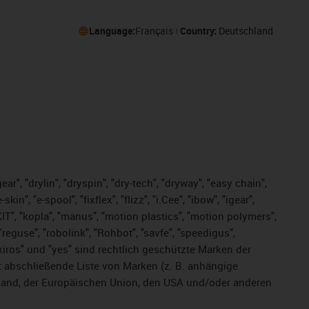
Language:
Français
Country:
Deutschland
ar", "drylin", "dryspin", "dry-tech", "dryway", "easy chain",
", "e-spool", "fixflex", "flizz", "i.Cee", "ibow", "igear",
eKIT", "kopla", "manus", "motion plastics", "motion polymers",
"reguse", "robolink", "Rohbot", "savfe", "speedigus",
, "xiros" und "yes" sind rechtlich geschützte Marken der
t abschließende Liste von Marken (z. B. anhängige
and, der Europäischen Union, den USA und/oder anderen