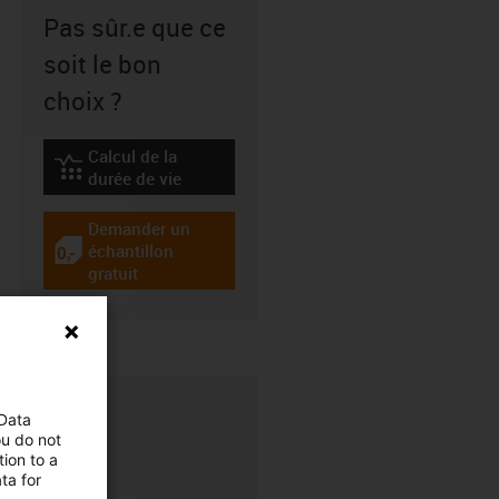
Pas sûr.e que ce
soit le bon
choix ?
Calcul de la
igus-icon-lebensdauerrechner
durée de vie
Demander un
échantillon
igus-icon-gratismuster
gratuit
 Data
ou do not
ion to a
ta for