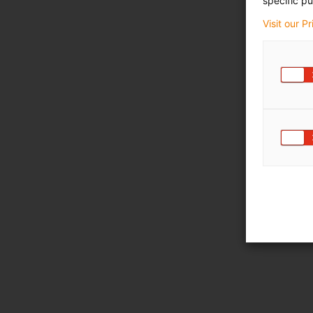
specific pu
Visit our P