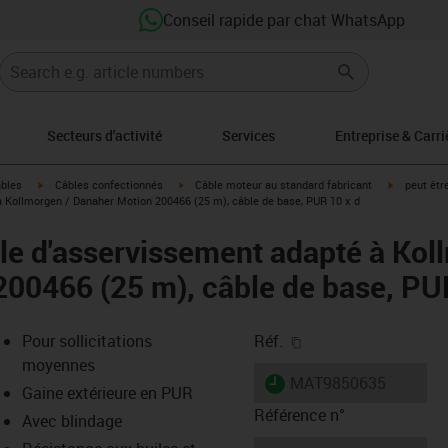
Conseil rapide par chat WhatsApp
Secteurs d'activité
Services
Entreprise & Carri
igus-icon-arrow-right
igus-icon-arrow-right
igus-icon-a
âbles
Câbles confectionnés
Câble moteur au standard fabricant
peut êtr
 Kollmorgen / Danaher Motion 200466 (25 m), câble de base, PUR 10 x d
e d'asservissement adapté à Kol
00466 (25 m), câble de base, PU
igus-icon-copy-clipb
Pour sollicitations
Réf.
moyennes
igus-icon-lieferzeit
MAT9850635
Gaine extérieure en PUR
Référence n°
Avec blindage