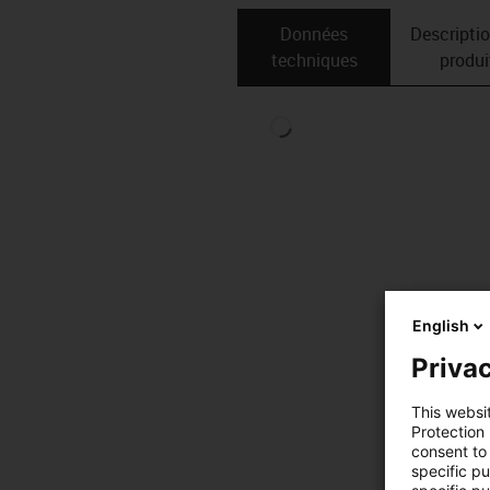
Données
Descripti
techniques
produi
English
Privac
This websi
Protection
consent to 
specific p