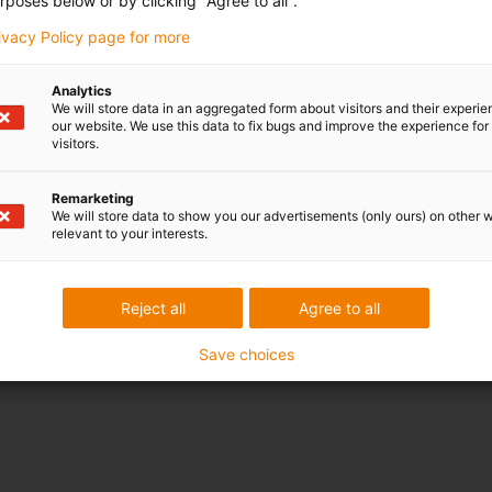
rposes below or by clicking "Agree to all".
rivacy Policy page for more
Analytics
We will store data in an aggregated form about visitors and their experi
our website. We use this data to fix bugs and improve the experience for 
visitors.
Remarketing
We will store data to show you our advertisements (only ours) on other 
relevant to your interests.
Reject all
Agree to all
Save choices