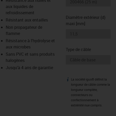
Résistance aux huiles et
-icon-lupe
-icon-lupe
aux liquides de
refroidissement
Diamètre extérieur (d)
Résistant aux entailles
maxi [mm]
Non propagateur de
flamme
Résistance à l'hydrolyse et
aux microbes
Type de câble
Sans PVC et sans produits
halogènes
Jusqu'à 4 ans de garantie
La société igus® définit la
igus-icon-info
longueur de câble comme la
longueur complète,
connecteurs ou
confectionnement à
extrémité nue compris.