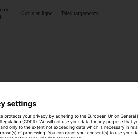
on du
Outils en ligne
Téléchargements
t
y settings
te protects your privacy by adhering to the European Union General
 Regulation (GDPR). We will not use your data for any purpose that y
and only to the extent not exceeding data which is necessary in relat
urpose(s) of processing. You can grant your consent(s) to use your da