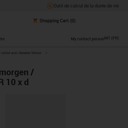
Outil de calcul de la durée de vie
Shopping Cart
(0)
INT
(
FR
)
ère
My contact person
rrow-right
igus-icon-arrow-right
e utilisé avec Danaher Motion
lmorgen /
R 10 x d
oard