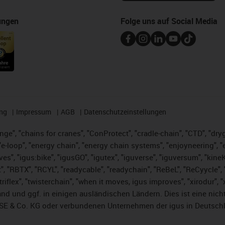
ungen
Folge uns auf Social Media
ng
Impressum
AGB
Datenschutzeinstellungen
nge", "chains for cranes", "ConProtect", "cradle-chain", "CTD", "dryge
-loop", "energy chain", "energy chain systems", "enjoyneering", "e-skin
ves", "igus:bike", "igusGO", "igutex", "iguverse", "iguversum", "kin
t", "RBTX", "RCYL", "readycable", "readychain", "ReBeL", "ReCyycle", 
 "triflex", "twisterchain", "when it moves, igus improves", "xirodur"
nd und ggf. in einigen ausländischen Ländern. Dies ist
eine nich
SE & Co. KG oder verbundenen Unternehmen der igus in Deutschl