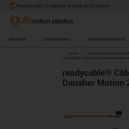
Produits prêts à expédier à partir de 24 heures
Boutique
Configurateurs
Informations produit
igus-icon-arrow-right
igus-icon-arrow-right
Accueil
Câbles pour chaînes porte-c
readycable® Câble d'asservissement adapté à
readycable® Câbl
Danaher Motion 2