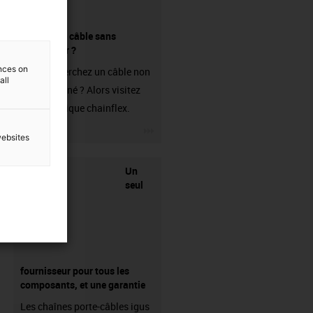
Acheter un câble sans
connecteur ?
ences on
Vous recherchez un câble non
all
confectionné ? Alors visitez
notre boutique chainflex.
igus-icon-3arrow
websites
Un
seul
fournisseur pour tous les
composants, et une garantie
Les chaînes porte-câbles igus