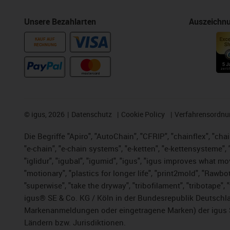
Unsere Bezahlarten
Auszeichn
KAUF AUF
RECHNUNG
©
igus, 2026
Datenschutz
Cookie Policy
Verfahrensordnu
Die Begriffe "Apiro", "AutoChain", "CFRIP", "chainflex", "chai
"e-chain", "e-chain systems", "e-ketten", "e-kettensysteme", "e
"iglidur", "igubal", "igumid", "igus", "igus improves what mo
"motionary", "plastics for longer life", "print2mold", "Rawbo
"superwise", "take the dryway", "tribofilament", "tribotape",
igus® SE & Co. KG / Köln in der Bundesrepublik Deutschla
Markenanmeldungen oder eingetragene Marken) der igus 
Ländern bzw. Jurisdiktionen.