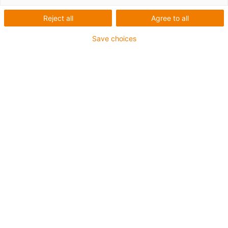
Reject all
Agree to all
Save choices
igus-icon-lup
Pour les sollicitations très élevées
Gaine extérieure en PUR
Résistance aux huiles (selon DIN EN 50363-10-2)
Sans produits halogènes
Sans silicone
Non propagateur de flamme
Offshore
Résistance aux réfrigérants
Résistance à l'hydrolyse et aux microbes
Blindage général
Jusqu'à 4 ans de garantie