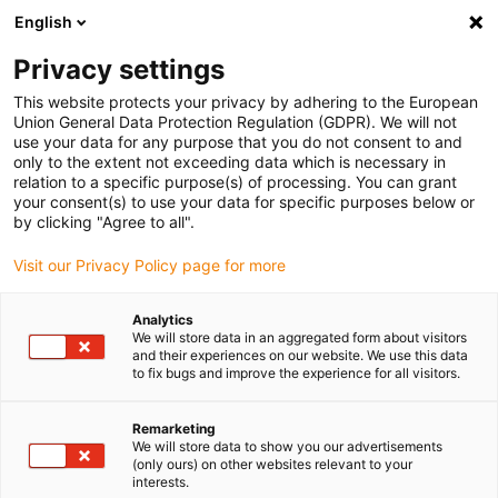
English
(0)
Privacy settings
igus-icon-arrow-right
igus-icon-arrow-right
igus-icon-arrow-right
Accueil
Câbles pour chaînes porte-câbles
Câbles confectionnés
This website protects your privacy by adhering to the European
igus-icon-arrow-right
igus-icon-arrow-right
Câble moteur au standard fabricant
peut être utilisé avec Baumüller
Union General Data Protection Regulation (GDPR). We will not
igus-icon-arrow-right
Câble impulseur readycable® selon les standards Baumüller 198962 (3 m)
use your data for any purpose that you do not consent to and
(ext.), câble prolongateur PUR 7,5 x d
only to the extent not exceeding data which is necessary in
relation to a specific purpose(s) of processing. You can grant
Câble impulseur readycable®
your consent(s) to use your data for specific purposes below or
by clicking "Agree to all".
selon les standards Baumüller
Visit our Privacy Policy page for more
198962 (3 m) (ext.), câble
prolongateur PUR 7,5 x d
Analytics
We will store data in an aggregated form about visitors
and their experiences on our website. We use this data
to fix bugs and improve the experience for all visitors.
Remarketing
We will store data to show you our advertisements
(only ours) on other websites relevant to your
interests.