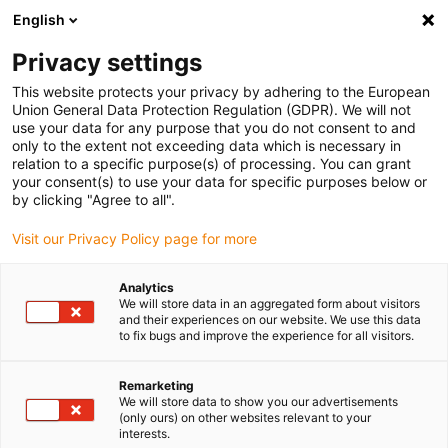
English
(0)
Privacy settings
igus-icon-arrow-right
igus-icon-arrow-right
igus-icon-arrow-right
Accueil
Câbles pour chaînes porte-câbles
Câbles confectionnés
This website protects your privacy by adhering to the European
igus-icon-arrow-right
igus-icon-arrow-right
Câble moteur au standard fabricant
peut être utilisé avec Allen Bradley
Union General Data Protection Regulation (GDPR). We will not
igus-icon-arrow-right
Câble servoconducteur readycable® selon les standards Allen Bradley 2090-
use your data for any purpose that you do not consent to and
CPBM7E7-14AFxx, câble prolongateur PVC 7,5 x d
only to the extent not exceeding data which is necessary in
relation to a specific purpose(s) of processing. You can grant
Câble servoconducteur
your consent(s) to use your data for specific purposes below or
by clicking "Agree to all".
readycable® selon les
Visit our Privacy Policy page for more
standards Allen Bradley 2090-
CPBM7E7-14AFxx, câble
Analytics
We will store data in an aggregated form about visitors
prolongateur PVC 7,5 x d
and their experiences on our website. We use this data
to fix bugs and improve the experience for all visitors.
Remarketing
We will store data to show you our advertisements
(only ours) on other websites relevant to your
interests.