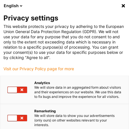
English
(0)
Privacy settings
igus-icon-arrow-right
igus-icon-arrow-right
igus-icon-arrow-right
Accueil
Câbles pour chaînes porte-câbles
Câbles confectionnés
This website protects your privacy by adhering to the European
igus-icon-arrow-right
igus-icon-arrow-right
Câble moteur au standard fabricant
peut être utilisé avec Heidenhain
Union General Data Protection Regulation (GDPR). We will not
igus-icon-arrow-right
Câble adaptateur readycable® selon les standards Heidenhain 298 400-xx,
use your data for any purpose that you do not consent to and
câble prolongateur TPE 7,5 x d
only to the extent not exceeding data which is necessary in
relation to a specific purpose(s) of processing. You can grant
Câble adaptateur readycable®
your consent(s) to use your data for specific purposes below or
by clicking "Agree to all".
selon les standards
Visit our Privacy Policy page for more
Heidenhain 298 400-xx, câble
prolongateur TPE 7,5 x d
Analytics
We will store data in an aggregated form about visitors
and their experiences on our website. We use this data
to fix bugs and improve the experience for all visitors.
Remarketing
We will store data to show you our advertisements
(only ours) on other websites relevant to your
interests.