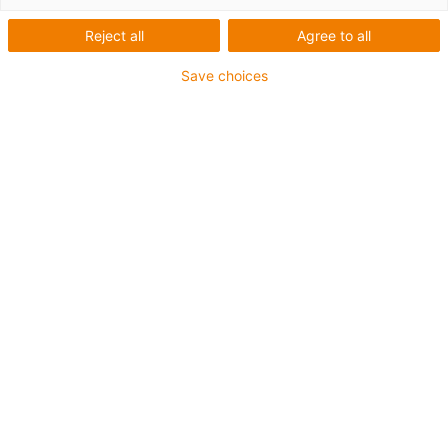
Reject all
Agree to all
Save choices
igus-icon-lup
Pour les sollicitations très élevées
Gaine extérieure en TPE
Résistant aux huiles (selon DIN EN 60811-404),
résistant aux huiles biologiques (testé selon VDMA
24568 avec de l'huile Plantocut 8 S-MB de DEA)
Sans produits halogènes
Sans silicone
Résistance à l'hydrolyse et aux microbes
Sans PVC
CFRIP®
Jusqu'à 4 ans de garantie