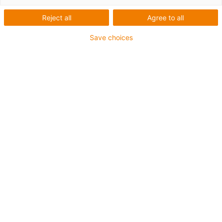
Reject all
Agree to all
Save choices
igus-icon-lup
Pour les sollicitations très élevées
Gaine extérieure en TPE
Blindage général
Résistant aux huiles (selon DIN EN 60811-404),
résistant aux huiles biologiques (testé selon VDMA
24568 avec de l'huile Plantocut 8 S-MB de DEA)
Résistance à l'hydrolyse et aux microbes
Sans produits halogènes
Sans silicone
Sans PVC
Résistance aux UV