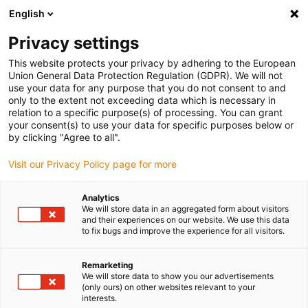
English
(0)
Privacy settings
igus-icon-arrow-right
igus-icon-arrow-right
igus-icon-arrow-right
Accueil
Câbles pour chaînes porte-câbles
Câbles confectionnés
This website protects your privacy by adhering to the European
igus-icon-arrow-right
igus-icon-arrow-right
Câble moteur au standard fabricant
peut être utilisé avec Danaher
Union General Data Protection Regulation (GDPR). We will not
igus-icon-arrow-right
Motion
Câble de signaux readycable® selon les standards Kollmorgen /
use your data for any purpose that you do not consent to and
Danaher Motion 107915 (5 m), câble de base, TPE 6,8 x d
only to the extent not exceeding data which is necessary in
relation to a specific purpose(s) of processing. You can grant
Câble de signaux readycable®
your consent(s) to use your data for specific purposes below or
by clicking "Agree to all".
selon les standards
Visit our Privacy Policy page for more
Kollmorgen / Danaher Motion
107915 (5 m), câble de base,
Analytics
We will store data in an aggregated form about visitors
TPE 6,8 x d
and their experiences on our website. We use this data
to fix bugs and improve the experience for all visitors.
Remarketing
We will store data to show you our advertisements
(only ours) on other websites relevant to your
interests.