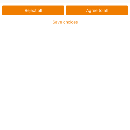
Reject all
Agree to all
Save choices
igus-icon-lup
Pour les sollicitations très élevées
Gaine extérieure en PUR
Avec blindage
Résistance aux huiles et aux liquides de
refroidissement
Résistant aux entailles
Non propagateur de flamme
Résistance à l'hydrolyse et aux microbes
Jusqu'à 4 ans de garantie
igus-icon-copy-clipboard
Réf.