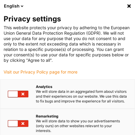
English
(0)
Privacy settings
igus-icon-arrow-right
igus-icon-arrow-right
igus-icon-arrow-right
Accueil
Câbles pour chaînes porte-câbles
Câbles confectionnés
This website protects your privacy by adhering to the European
igus-icon-arrow-right
igus-icon-arrow-right
Câble moteur au standard fabricant
peut être utilisé avec Baumüller
Union General Data Protection Regulation (GDPR). We will not
igus-icon-arrow-right
Câble servoconducteur readycable® selon les standards Baumüller 414843
use your data for any purpose that you do not consent to and
(25 m), câble de base 20 A, PUR 7,5 x d
only to the extent not exceeding data which is necessary in
relation to a specific purpose(s) of processing. You can grant
Câble servoconducteur
your consent(s) to use your data for specific purposes below or
by clicking "Agree to all".
readycable® selon les
Visit our Privacy Policy page for more
standards Baumüller 414843
(25 m), câble de base 20 A,
Analytics
We will store data in an aggregated form about visitors
PUR 7,5 x d
and their experiences on our website. We use this data
to fix bugs and improve the experience for all visitors.
Remarketing
We will store data to show you our advertisements
(only ours) on other websites relevant to your
interests.