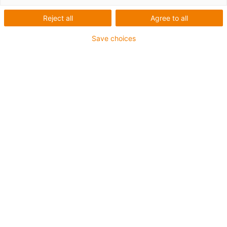
Reject all
Agree to all
Save choices
igus-icon-lup
Pour les sollicitations élevées
Gaine extérieure en PVC
Résistant aux huiles (selon DIN EN 50363-4-1)
Sans silicone
Non propagateur de flamme
Blindage général
Jusqu'à 4 ans de garantie
igus-icon-copy-clipboard
Réf.