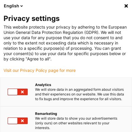
English
(0)
Privacy settings
igus-icon-arrow-right
igus-icon-arrow-right
igus-icon-arrow-right
Accueil
Câbles pour chaînes porte-câbles
Câbles confectionnés
This website protects your privacy by adhering to the European
igus-icon-arrow-right
igus-icon-arrow-right
Câble moteur au standard fabricant
peut être utilisé avec Bosch
Union General Data Protection Regulation (GDPR). We will not
igus-icon-arrow-right
Rexroth
Câble de puissance readycable® selon les standards Bosch Rexroth
use your data for any purpose that you do not consent to and
IKL0168, câble prolongateur avec connecteur intermédiaire PVC 7,5 x d
only to the extent not exceeding data which is necessary in
relation to a specific purpose(s) of processing. You can grant
Câble de puissance
your consent(s) to use your data for specific purposes below or
by clicking "Agree to all".
readycable® selon les
Visit our Privacy Policy page for more
standards Bosch Rexroth
IKL0168, câble prolongateur
Analytics
We will store data in an aggregated form about visitors
avec connecteur intermédiaire
and their experiences on our website. We use this data
to fix bugs and improve the experience for all visitors.
PVC 7,5 x d
Remarketing
We will store data to show you our advertisements
(only ours) on other websites relevant to your
Ancien modèle
interests.