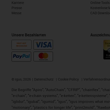
Karriere
Online Tools
Presse
Kostenlose 
Messe
CAD Downloa
Unsere Bezahlarten
Auszeichn
KAUF AUF
RECHNUNG
©
igus, 2026
Datenschutz
Cookie Policy
Verfahrensordnu
Die Begriffe "Apiro", "AutoChain", "CFRIP", "chainflex", "chai
"e-chain", "e-chain systems", "e-ketten", "e-kettensysteme", "e
"iglidur", "igubal", "igumid", "igus", "igus improves what mo
"motionary", "plastics for longer life", "print2mold", "Rawbo