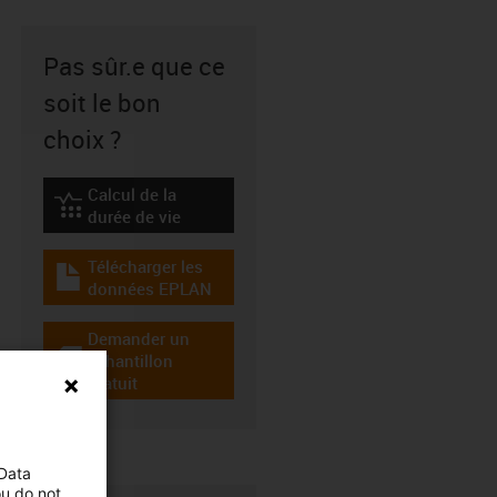
Pas sûr.e que ce
soit le bon
choix ?
Calcul de la
igus-icon-lebensdauerrechner
durée de vie
Télécharger les
igus-icon-download-plan
données EPLAN
Demander un
échantillon
igus-icon-gratismuster
gratuit
 Data
ou do not