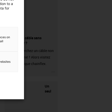
ion to a
ta for
ences on
Acheter un câble sans
all
connecteur ?
Vous recherchez un câble non
confectionné ? Alors visitez
websites
notre boutique chainflex.
igus-icon-3arrow
Un
seul