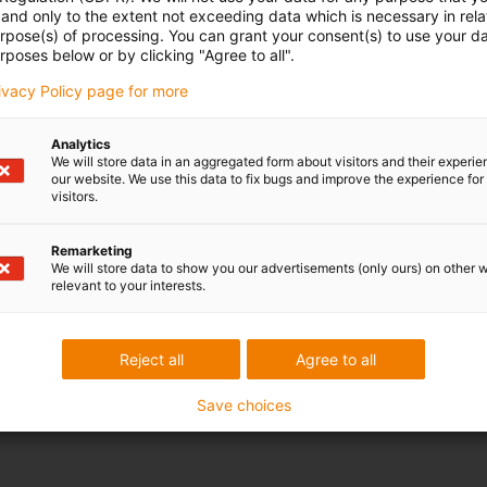
and only to the extent not exceeding data which is necessary in relat
urpose(s) of processing. You can grant your consent(s) to use your da
rposes below or by clicking "Agree to all".
rivacy Policy page for more
Analytics
We will store data in an aggregated form about visitors and their experi
our website. We use this data to fix bugs and improve the experience for 
visitors.
Remarketing
We will store data to show you our advertisements (only ours) on other 
relevant to your interests.
Reject all
Agree to all
Save choices