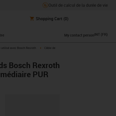
Outil de calcul de la durée de vie
Shopping Cart
(0)
INT
(
FR
)
ère
My contact person
rrow-right
igus-icon-arrow-right
e utilisé avec Bosch Rexroth
Câble de
rds Bosch Rexroth
ermédiaire PUR
oard