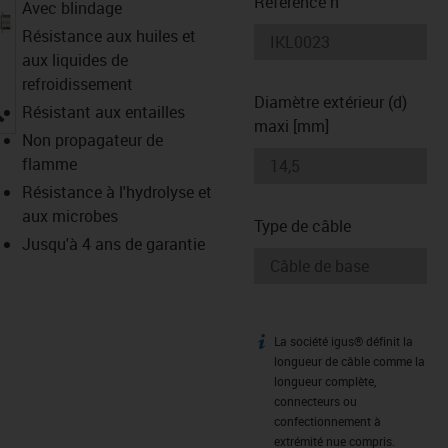
Référence n°
Avec blindage
Résistance aux huiles et
aux liquides de
refroidissement
Diamètre extérieur (d)
igus-icon-lupe
Résistant aux entailles
maxi [mm]
Non propagateur de
flamme
Résistance à l'hydrolyse et
aux microbes
Type de câble
Jusqu'à 4 ans de garantie
La société igus® définit la
igus-icon-info
longueur de câble comme la
longueur complète,
connecteurs ou
confectionnement à
extrémité nue compris.