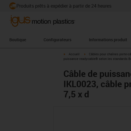
Produits prêts à expédier à partir de 24 heures
Boutique
Configurateurs
Informations produit
igus-icon-arrow-right
igus-icon-arrow-right
Accueil
Câbles pour chaînes porte-c
puissance readycable® selon les standards Bo
Câble de puissan
IKL0023, câble p
7,5 x d