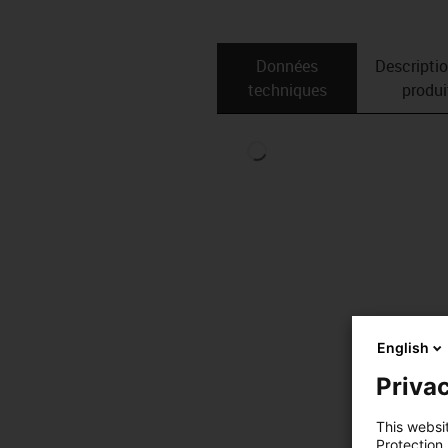
Données
Descripti
techniques
produi
English
Privac
This websi
Protection