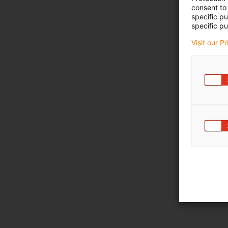
consent to 
specific p
specific pu
Visit our P