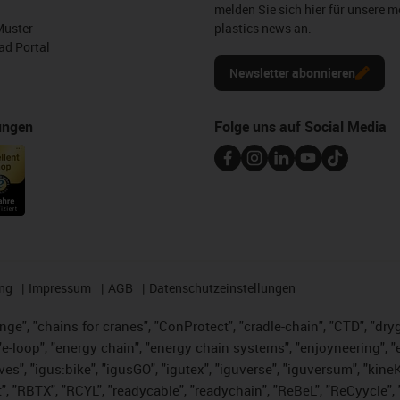
melden Sie sich hier für unsere m
Muster
plastics news an.
d Portal
Newsletter abonnieren
ungen
Folge uns auf Social Media
ng
Impressum
AGB
Datenschutzeinstellungen
nge", "chains for cranes", "ConProtect", "cradle-chain", "CTD", "dryge
-loop", "energy chain", "energy chain systems", "enjoyneering", "e-skin
ves", "igus:bike", "igusGO", "igutex", "iguverse", "iguversum", "kin
t", "RBTX", "RCYL", "readycable", "readychain", "ReBeL", "ReCyycle", 