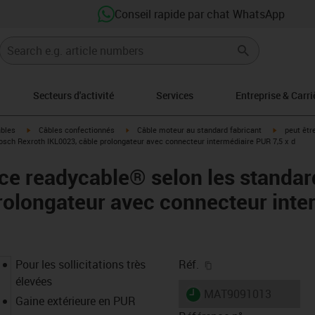
Conseil rapide par chat WhatsApp
Secteurs d'activité
Services
Entreprise & Carri
igus-icon-arrow-right
igus-icon-arrow-right
igus-icon-a
âbles
Câbles confectionnés
Câble moteur au standard fabricant
peut êtr
sch Rexroth IKL0023, câble prolongateur avec connecteur intermédiaire PUR 7,5 x d
ce readycable® selon les standa
rolongateur avec connecteur int
igus-icon-copy-clipb
Pour les sollicitations très
Réf.
élevées
igus-icon-lieferzeit
MAT9091013
Gaine extérieure en PUR