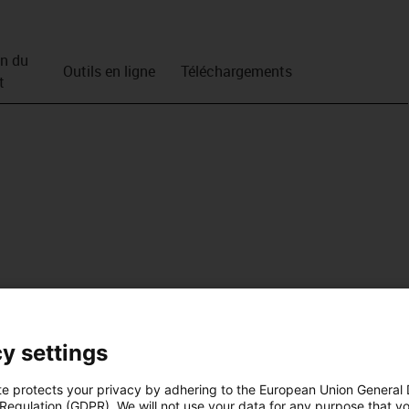
on du
Outils en ligne
Téléchargements
t
y settings
te protects your privacy by adhering to the European Union General
 Regulation (GDPR). We will not use your data for any purpose that y