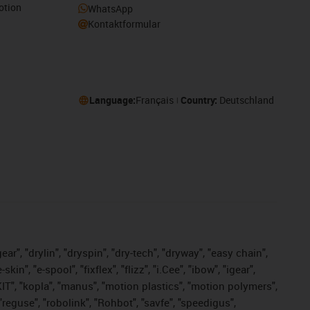
otion
WhatsApp
Kontaktformular
Language:
Français
Country:
Deutschland
ar", "drylin", "dryspin", "dry-tech", "dryway", "easy chain",
", "e-spool", "fixflex", "flizz", "i.Cee", "ibow", "igear",
eKIT", "kopla", "manus", "motion plastics", "motion polymers",
"reguse", "robolink", "Rohbot", "savfe", "speedigus",