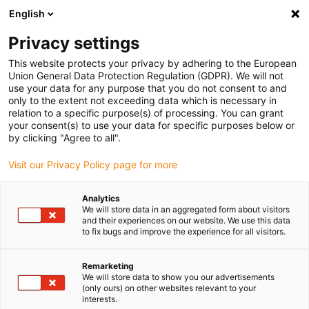
English
(0)
Privacy settings
igus-icon-arrow-right
igus-icon-arrow-right
igus-icon-arrow-right
Accueil
Câbles pour chaînes porte-câbles
Câbles confectionnés
This website protects your privacy by adhering to the European
igus-icon-arrow-right
igus-icon-arrow-right
Câble moteur au standard fabricant
peut être utilisé avec Bosch
Union General Data Protection Regulation (GDPR). We will not
igus-icon-arrow-right
Rexroth
Câble de puissance readycable® selon les standards Bosch Rexroth
use your data for any purpose that you do not consent to and
RKL4300, câble de base PUR 7,5 x d
only to the extent not exceeding data which is necessary in
relation to a specific purpose(s) of processing. You can grant
Câble de puissance
your consent(s) to use your data for specific purposes below or
by clicking "Agree to all".
readycable® selon les
Visit our Privacy Policy page for more
standards Bosch Rexroth
RKL4300, câble de base PUR
Analytics
We will store data in an aggregated form about visitors
7,5 x d
and their experiences on our website. We use this data
to fix bugs and improve the experience for all visitors.
Remarketing
We will store data to show you our advertisements
(only ours) on other websites relevant to your
interests.