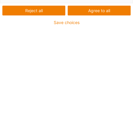
Reject all
Agree to all
Save choices
igus-icon-lup
Pour les sollicitations très élevées
Gaine extérieure en PUR
Avec blindage
Résistance aux huiles et aux liquides de
refroidissement
Résistant aux entailles
Non propagateur de flamme
Résistance à l'hydrolyse et aux microbes
Jusqu'à 4 ans de garantie
igus-icon-copy-clipboard
Réf.