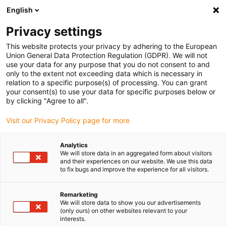
English
(0)
Privacy settings
igus-icon-arrow-right
igus-icon-arrow-right
igus-icon-arrow-right
igus-icon-
Accueil
Technologie d'entraînement
Moteurs électriques
This website protects your privacy by adhering to the European
igus-icon-arrow-right
igus-icon-arrow-right
Moteurs pas à pas ST
Actionneurs linéaires
Actionneur linéaire drylin®
Union General Data Protection Regulation (GDPR). We will not
E, cordons à connecteur JST, NEMA 23
use your data for any purpose that you do not consent to and
only to the extent not exceeding data which is necessary in
Actionneur linéaire drylin® E,
relation to a specific purpose(s) of processing. You can grant
your consent(s) to use your data for specific purposes below or
cordons à connecteur JST,
by clicking "Agree to all".
NEMA 23
Visit our Privacy Policy page for more
Analytics
We will store data in an aggregated form about visitors
and their experiences on our website. We use this data
to fix bugs and improve the experience for all visitors.
Remarketing
We will store data to show you our advertisements
igus-icon-lupe
igus-icon-lupe
igus-icon-lupe
igus-icon-lupe
igus-icon-lupe
(only ours) on other websites relevant to your
interests.