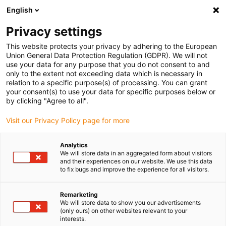
English
(0)
Privacy settings
igus-icon-arrow-right
igus-icon-arrow-right
igus-icon-arrow-right
igus-icon-
Accueil
Technologie d'entraînement
Moteurs électriques
This website protects your privacy by adhering to the European
igus-icon-arrow-right
Cartes de pilotage
Étage de sortie moteur à courant continu drylin® D6
Union General Data Protection Regulation (GDPR). We will not
use your data for any purpose that you do not consent to and
Étage de sortie moteur à
only to the extent not exceeding data which is necessary in
relation to a specific purpose(s) of processing. You can grant
courant continu drylin® D6
your consent(s) to use your data for specific purposes below or
by clicking "Agree to all".
Visit our Privacy Policy page for more
Analytics
We will store data in an aggregated form about visitors
and their experiences on our website. We use this data
to fix bugs and improve the experience for all visitors.
igus-icon-lupe
igus-icon-lupe
Remarketing
1 sur 2
We will store data to show you our advertisements
(only ours) on other websites relevant to your
interests.