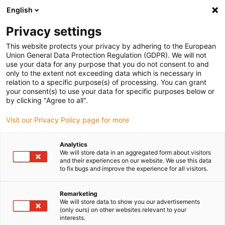
English
(0)
Privacy settings
igus-icon-arrow-right
igus-icon-arrow-right
igus-icon-arrow-right
igus-icon-arrow
Accueil
Câbles pour chaînes porte-câbles
Câbles & s
Câbles
This website protects your privacy by adhering to the European
igus-icon-arrow-right
spéciaux
Câble hybride pour applications topdrive chainflex® CFSPECIAL.592
Union General Data Protection Regulation (GDPR). We will not
use your data for any purpose that you do not consent to and
Câble hybride pour
only to the extent not exceeding data which is necessary in
relation to a specific purpose(s) of processing. You can grant
applications topdrive
your consent(s) to use your data for specific purposes below or
by clicking "Agree to all".
chainflex® CFSPECIAL.592
Visit our Privacy Policy page for more
Ancien modèle
Analytics
We will store data in an aggregated form about visitors
and their experiences on our website. We use this data
to fix bugs and improve the experience for all visitors.
Remarketing
We will store data to show you our advertisements
(only ours) on other websites relevant to your
interests.