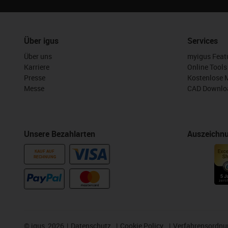
Über igus
Services
Über uns
myigus Feat
Karriere
Online Tools
Presse
Kostenlose 
Messe
CAD Downloa
Unsere Bezahlarten
Auszeichn
KAUF AUF
RECHNUNG
©
igus, 2026
Datenschutz
Cookie Policy
Verfahrensordnu