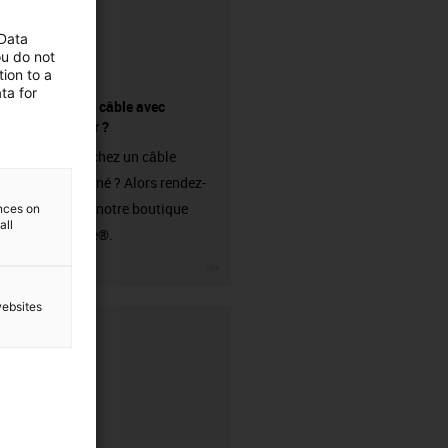
 Data
ou do not
ion to a
ta for
Acheter un câble avec
connecteur ?
Vous cherchez un câble
confectionné ? Alors rendez-
vous dans notre boutique
ences on
all
readycable®.
igus-icon-3arrow
websites