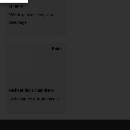
CFRIP®
50% de gain de temps au
dénudage.
igus-icon-3arrow
Boîte
d'échantillons chainflex®
La demander gratuitement !
igus-icon-3arrow