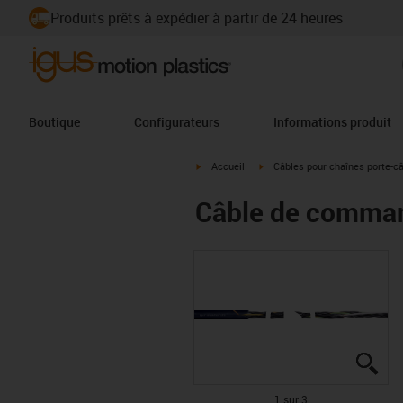
Produits prêts à expédier à partir de 24 heures
Boutique
Configurateurs
Informations produit
igus-icon-arrow-right
igus-icon-arrow-right
Accueil
Câbles pour chaînes porte-c
Câble de comman
igu
igu
igu
1 sur 3