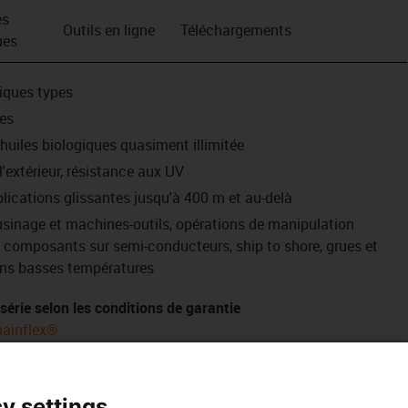
es
Outils en ligne
Téléchargements
ues
iques types
mes
huiles biologiques quasiment illimitée
 l'extérieur, résistance aux UV
lications glissantes jusqu'à 400 m et au-delà
sinage et machines-outils, opérations de manipulation
e composants sur semi-conducteurs, ship to shore, grues et
tions basses températures
série selon les conditions de garantie
hainflex®
llions
7,5 millions
12,5 millions
mini
R mini
R mini
y settings