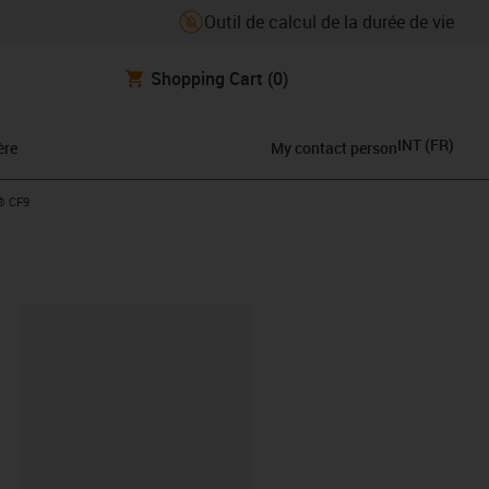
Outil de calcul de la durée de vie
Shopping Cart
(0)
INT
(
FR
)
ère
My contact person
® CF9
oard