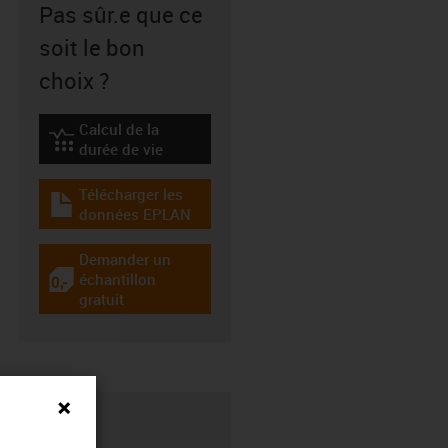
Pas sûr.e que ce
soit le bon
choix ?
Calcul de la
igus-icon-lebensdauerrechner
durée de vie
Télécharger les
igus-icon-download-plan
données EPLAN
Demander un
échantillon
igus-icon-gratismuster
gratuit