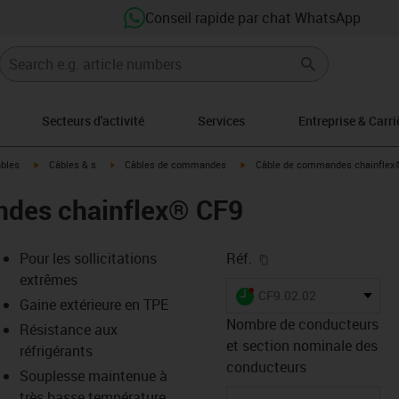
Conseil rapide par chat WhatsApp
Secteurs d'activité
Services
Entreprise & Carri
igus-icon-arrow-right
igus-icon-arrow-right
igus-icon-arrow-right
âbles
Câbles & s
Câbles de commandes
Câble de commandes chainflex
des chainflex® CF9
igus-icon-copy-clipb
Pour les sollicitations
Réf.
extrêmes
igus-icon-lieferzeit-dot
CF9.02.02
Gaine extérieure en TPE
Nombre de conducteurs
Résistance aux
et section nominale des
réfrigérants
s-icon-lupe
s-icon-lupe
s-icon-lupe
conducteurs
Souplesse maintenue à
très basse température