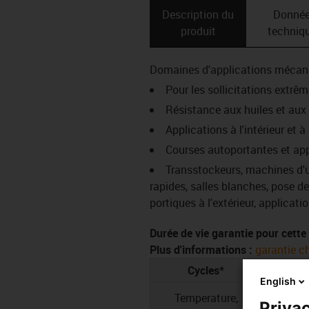
Description du
Donné
produit
techniq
Domaines d'applications mécan
Pour les sollicitations extrê
Résistance aux huiles et aux 
Applications à l'intérieur et à
Courses autoportantes et app
Transstockeurs, machines d'u
rapides, salles blanches, pose d
portiques à l'extérieur, applica
Durée de vie garantie pour cette 
Plus d'informations :
garantie c
Cycles*
5 mi
English
Temperature,
R 
Privac