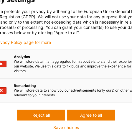
eur x d]
[facteur x d]
[facteur x d]
te protects your privacy by adhering to the European Union General
 Regulation (GDPR). We will not use your data for any purpose that y
6,8
7,5
8,5
and only to the extent not exceeding data which is necessary in relat
urpose(s) of processing. You can grant your consent(s) to use your da
rposes below or by clicking "Agree to all".
5
6
7
rivacy Policy page for more
6,8
7,5
8,5
Analytics
sible. Utilisez la fonction calcul de la durée de vie sur cette
We will store data in an aggregated form about visitors and their experi
our website. We use this data to fix bugs and improve the experience for 
visitors.
Remarketing
We will store data to show you our advertisements (only ours) on other 
relevant to your interests.
Reject all
Agree to all
Save choices