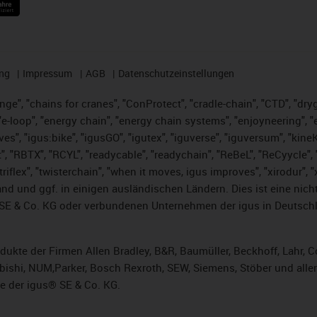
ng
Impressum
AGB
Datenschutzeinstellungen
nge", "chains for cranes", "ConProtect", "cradle-chain", "CTD", "dryge
-loop", "energy chain", "energy chain systems", "enjoyneering", "e-skin
ves", "igus:bike", "igusGO", "igutex", "iguverse", "iguversum", "kin
t", "RBTX", "RCYL", "readycable", "readychain", "ReBeL", "ReCyycle", 
 "triflex", "twisterchain", "when it moves, igus improves", "xirodur"
nd und ggf. in einigen ausländischen Ländern. Dies ist
eine nich
SE & Co. KG oder verbundenen Unternehmen der igus in Deutschl
rodukte der Firmen Allen Bradley, B&R, Baumüller, Beckhoff, Lahr
subishi, NUM,Parker, Bosch Rexroth, SEW, Siemens, Stöber und alle
e der igus® SE & Co. KG.