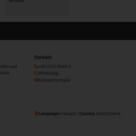
de nous.
igus-icon-3arrow
Kontakt
enden und
+49 2203 9649-0
otion
WhatsApp
Kontaktformular
Language:
Français
Country:
Deutschland