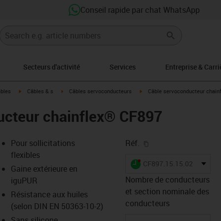
Conseil rapide par chat WhatsApp
Secteurs d'activité
Services
Entreprise & Carri
igus-icon-arrow-right
igus-icon-arrow-right
igus-icon-arrow-right
âbles
Câbles & s
Câbles servoconducteurs
Câble servoconducteur chain
ucteur chainflex® CF897
igus-icon-copy-clipb
Pour sollicitations
Réf.
flexibles
igus-icon-lieferzeit-dot
CF897.15.15.02.01
Gaine extérieure en
Nombre de conducteurs
iguPUR
et section nominale des
Résistance aux huiles
-icon-lupe
-icon-lupe
conducteurs
(selon DIN EN 50363-10-2)
Sans silicone