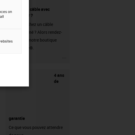
Acheter un câble avec
ences on
connecteur ?
all
Vous cherchez un câble
confectionné ? Alors rendez-
vous dans notre boutique
websites
readycable®.
igus-icon-3arrow
4 ans
de
garantie
Ce que vous pouvez attendre