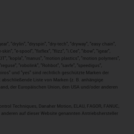
ar", "drylin", "dryspin", "dry-tech", "dryway", "easy chain",
", "e-spool", "fixflex", "flizz", "i.Cee", "ibow", "igear",
eKIT", "kopla", "manus", "motion plastics", "motion polymers",
"reguse", "robolink", "Rohbot", "savfe", "speedigus",
, "xiros" und "yes" sind rechtlich geschützte Marken der
t abschließende Liste von Marken (z. B. anhängige
and, der Europäischen Union, den USA und/oder anderen
, Control Techniques, Danaher Motion, ELAU, FAGOR, FANUC,
r anderen auf dieser Website genannten Antriebshersteller