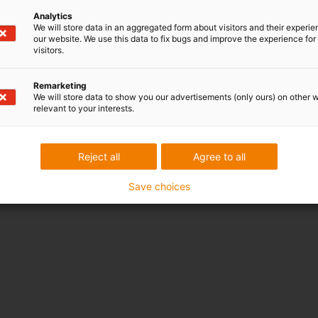
15
16
17
Analytics
We will store data in an aggregated form about visitors and their experi
our website. We use this data to fix bugs and improve the experience for 
17,5
18,5
19,5
visitors.
sible. Utilisez la fonction calcul de la durée de vie sur cette
Remarketing
We will store data to show you our advertisements (only ours) on other 
relevant to your interests.
Reject all
Agree to all
Save choices