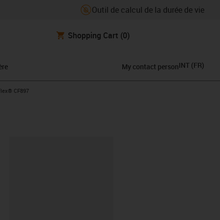
Outil de calcul de la durée de vie
Shopping Cart
(0)
INT
(
FR
)
ère
My contact person
flex® CF897
oard