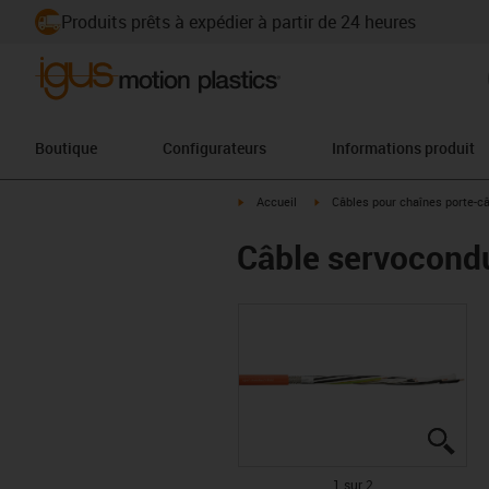
Produits prêts à expédier à partir de 24 heures
Boutique
Configurateurs
Informations produit
igus-icon-arrow-right
igus-icon-arrow-right
Accueil
Câbles pour chaînes porte-c
Câble servocond
igus
igus
1 sur 2