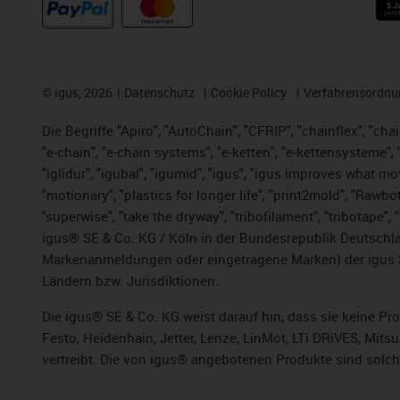
©
igus, 2026
Datenschutz
Cookie Policy
Verfahrensordnu
Die Begriffe "Apiro", "AutoChain", "CFRIP", "chainflex", "chai
"e-chain", "e-chain systems", "e-ketten", "e-kettensysteme", "e
"iglidur", "igubal", "igumid", "igus", "igus improves what mo
"motionary", "plastics for longer life", "print2mold", "Rawbo
"superwise", "take the dryway", "tribofilament", "tribotape",
igus® SE & Co. KG / Köln in der Bundesrepublik Deutschla
Markenanmeldungen oder eingetragene Marken) der igus 
Ländern bzw. Jurisdiktionen.
Die igus® SE & Co. KG weist darauf hin, dass sie keine P
Festo, Heidenhain, Jetter, Lenze, LinMot, LTi DRiVES, Mit
vertreibt. Die von igus® angebotenen Produkte sind solch