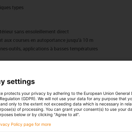
iques types
extérieur sans ensoleillement direct
nt aux courses en autoportance jusqu'à 10 m
es-outils, applications à basses températures
série selon les conditions de garantie
hainflex®
y settings
1 million
3 millions
5 millions
te protects your privacy by adhering to the European Union General
R mini
R mini
R mini
 Regulation (GDPR). We will not use your data for any purpose that y
and only to the extent not exceeding data which is necessary in relat
facteur x d]
[facteur x d]
[facteur x d]
urpose(s) of processing. You can grant your consent(s) to use your da
rposes below or by clicking "Agree to all".
17,5
18,5
19,5
rivacy Policy page for more