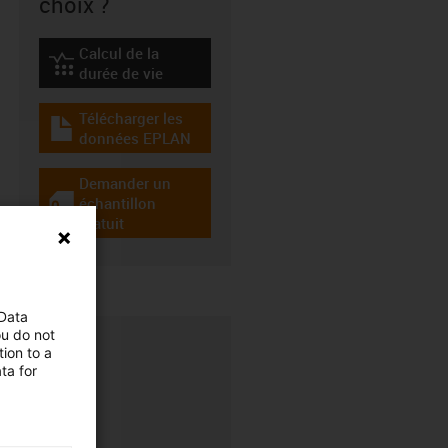
choix ?
Calcul de la
igus-icon-lebensdauerrechner
durée de vie
Télécharger les
igus-icon-download-plan
données EPLAN
Demander un
échantillon
igus-icon-gratismuster
gratuit
 Data
ou do not
ion to a
ta for