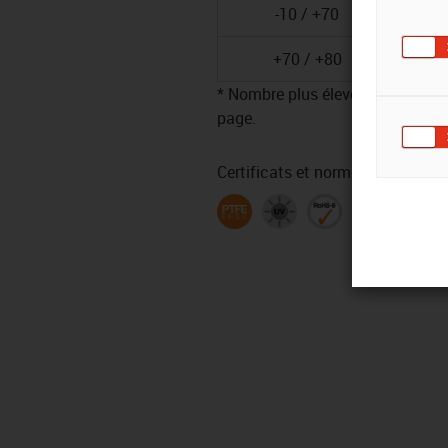
-10 / +70
+70 / +80
* Nombre plus élevé de cycles pos
page.
Certificats et normes