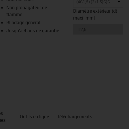
(4G1,5+(2x1,5)C)C
Non propagateur de
Diamètre extérieur (d)
flamme
maxi [mm]
Blindage général
Jusqu'à 4 ans de garantie
es
Outils en ligne
Téléchargements
ues