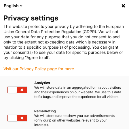
English
(0)
Privacy settings
igus-icon-arrow-right
igus-icon-arrow-right
igus-icon-arrow-right
igus-icon-arrow
Accueil
Câbles pour chaînes porte-câbles
Câbles & s
Câbles
This website protects your privacy by adhering to the European
igus-icon-arrow-right
de données
Câble de données chainflex® CF12
Union General Data Protection Regulation (GDPR). We will not
use your data for any purpose that you do not consent to and
Câble de données chainflex®
only to the extent not exceeding data which is necessary in
relation to a specific purpose(s) of processing. You can grant
CF12
your consent(s) to use your data for specific purposes below or
by clicking "Agree to all".
Visit our Privacy Policy page for more
Analytics
We will store data in an aggregated form about visitors
and their experiences on our website. We use this data
to fix bugs and improve the experience for all visitors.
igus-icon-lupe
igus-icon-lupe
igus-icon-lupe
igus-icon-lupe
Remarketing
1 sur 4
We will store data to show you our advertisements
(only ours) on other websites relevant to your
igus-icon-arrow-left
igus-icon-arrow-r
interests.