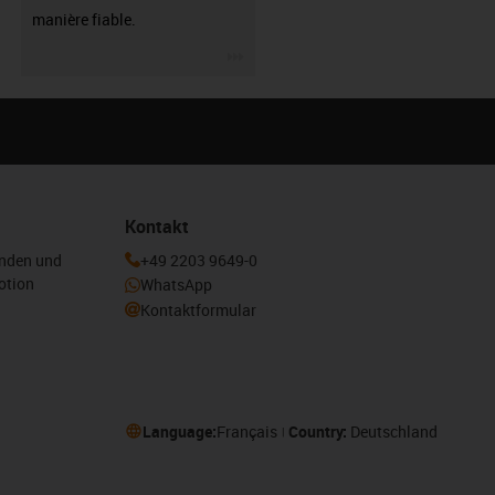
manière fiable.
igus-icon-3arrow
Kontakt
enden und
+49 2203 9649-0
otion
WhatsApp
Kontaktformular
Language:
Français
Country:
Deutschland