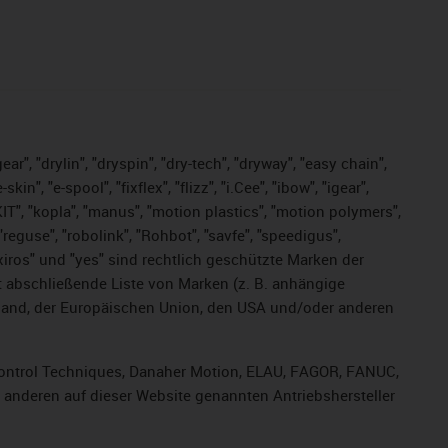
ar", "drylin", "dryspin", "dry-tech", "dryway", "easy chain",
", "e-spool", "fixflex", "flizz", "i.Cee", "ibow", "igear",
eKIT", "kopla", "manus", "motion plastics", "motion polymers",
"reguse", "robolink", "Rohbot", "savfe", "speedigus",
, "xiros" und "yes" sind rechtlich geschützte Marken der
t abschließende Liste von Marken (z. B. anhängige
and, der Europäischen Union, den USA und/oder anderen
, Control Techniques, Danaher Motion, ELAU, FAGOR, FANUC,
r anderen auf dieser Website genannten Antriebshersteller