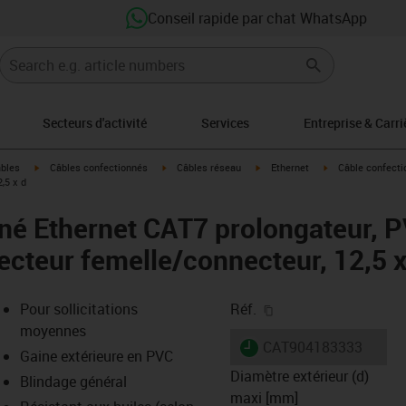
Conseil rapide par chat WhatsApp
Secteurs d'activité
Services
Entreprise & Carri
igus-icon-arrow-right
igus-icon-arrow-right
igus-icon-arrow-right
igus-icon-arrow-r
âbles
Câbles confectionnés
Câbles réseau
Ethernet
Câble confecti
,5 x d
né Ethernet CAT7 prolongateur, 
ecteur femelle/connecteur, 12,5 x
igus-icon-copy-clipb
Pour sollicitations
Réf.
moyennes
igus-icon-lieferzeit
CAT904183333
Gaine extérieure en PVC
Diamètre extérieur (d)
Blindage général
maxi [mm]