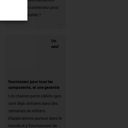
besoin d'un connecteur pour
votre readycable ?
igus-icon-3arrow
Un
seul
fournisseur pour tous les
composants, et une garantie
Les chaînes porte-câbles igus
sont déjà utilisées dans des
centaines de milliers
d'applications partout dans le
monde et y fonctionnent de