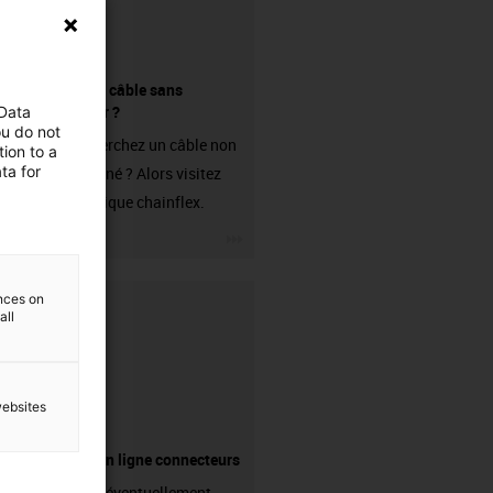
Acheter un câble sans
connecteur ?
 Data
ou do not
Vous recherchez un câble non
ion to a
ta for
confectionné ? Alors visitez
notre boutique chainflex.
igus-icon-3arrow
ences on
all
websites
Boutique en ligne connecteurs
Avez-vous éventuellement