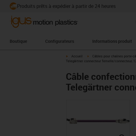
Produits prêts à expédier à partir de 24 heures
Boutique
Configurateurs
Informations produit
igus-icon-arrow-right
igus-icon-arrow-right
Accueil
Câbles pour chaînes porte-c
Telegärtner connecteur femelle/connecteur, 12
Câble confection
Telegärtner conn