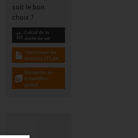
soit le bon
choix ?
Calcul de la
igus-icon-lebensdauerrechner
durée de vie
Télécharger les
igus-icon-download-plan
données EPLAN
Demander un
échantillon
igus-icon-gratismuster
gratuit