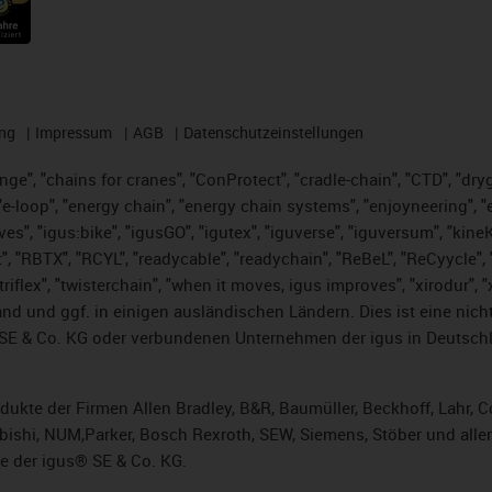
ng
Impressum
AGB
Datenschutzeinstellungen
nge", "chains for cranes", "ConProtect", "cradle-chain", "CTD", "dryge
-loop", "energy chain", "energy chain systems", "enjoyneering", "e-skin
ves", "igus:bike", "igusGO", "igutex", "iguverse", "iguversum", "kin
t", "RBTX", "RCYL", "readycable", "readychain", "ReBeL", "ReCyycle", 
 "triflex", "twisterchain", "when it moves, igus improves", "xirodur"
nd und ggf. in einigen ausländischen Ländern. Dies ist
eine nich
SE & Co. KG oder verbundenen Unternehmen der igus in Deutschl
rodukte der Firmen Allen Bradley, B&R, Baumüller, Beckhoff, Lahr
subishi, NUM,Parker, Bosch Rexroth, SEW, Siemens, Stöber und alle
e der igus® SE & Co. KG.