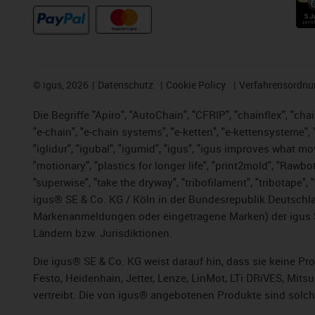
©
igus, 2026
Datenschutz
Cookie Policy
Verfahrensordnu
Die Begriffe "Apiro", "AutoChain", "CFRIP", "chainflex", "chai
"e-chain", "e-chain systems", "e-ketten", "e-kettensysteme", "e
"iglidur", "igubal", "igumid", "igus", "igus improves what mo
"motionary", "plastics for longer life", "print2mold", "Rawbo
"superwise", "take the dryway", "tribofilament", "tribotape",
igus® SE & Co. KG / Köln in der Bundesrepublik Deutschla
Markenanmeldungen oder eingetragene Marken) der igus 
Ländern bzw. Jurisdiktionen.
Die igus® SE & Co. KG weist darauf hin, dass sie keine P
Festo, Heidenhain, Jetter, Lenze, LinMot, LTi DRiVES, Mit
vertreibt. Die von igus® angebotenen Produkte sind solch