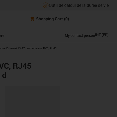
Outil de calcul de la durée de vie
Shopping Cart
(0)
INT
(
FR
)
ère
My contact person
ight
onné Ethernet CAT7 prolongateur, PVC, RJ45
PVC, RJ45
 d
oard