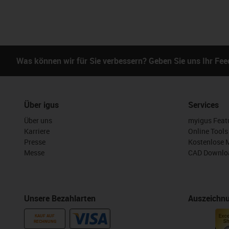
Was können wir für Sie verbessern? Geben Sie uns Ihr Fe
Über igus
Services
Über uns
myigus Feat
Karriere
Online Tools
Presse
Kostenlose 
Messe
CAD Downloa
Unsere Bezahlarten
Auszeichn
KAUF AUF
RECHNUNG