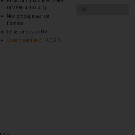
Résistant aux huiles (selon
-icon-lupe
-icon-lupe
DIN EN 50363-4-1)
Non propagateur de
flamme
Résistance aux UV
Code chainflex® :
4.3.2.1
on du