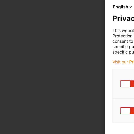
English
Privac
This websi
Protection
consent to 
specific p
specific pu
Visit our P