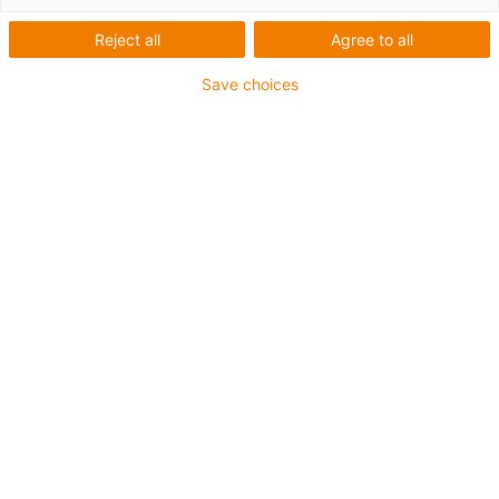
Liste
Mosaïque
Reject all
Agree to all
Save choices
Nombre de produits :
0
Aucun produit disponible dans cette catégorie pour
l’instant. Vous avez besoin d'aide ou d'une solution sur
mesure ? Adressez-vous vite au chat en direct igus® !
Ou
Envoyez-nous un message !
Was können wir für Sie verbessern? Geben Sie uns Ihr
Feedback.
Lob & Kritik