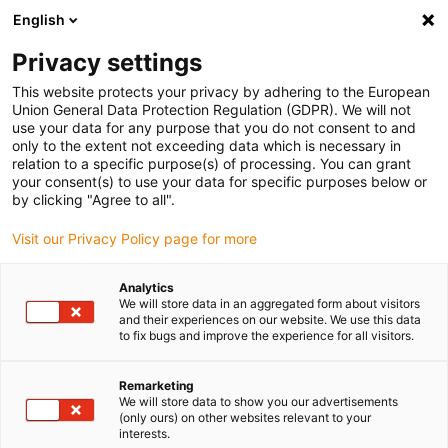
English
(0)
Privacy settings
igus-icon-arrow-right
igus-icon-arrow-right
igus-icon-arrow-right
Accueil
Chaînes porte-câbles
Chaînes porte-câbles pour
This website protects your privacy by adhering to the European
igus-icon-arrow-right
mouvements linéaires
Chaînes porte-câbles de taille moyenne
Union General Data Protection Regulation (GDPR). We will not
use your data for any purpose that you do not consent to and
only to the extent not exceeding data which is necessary in
relation to a specific purpose(s) of processing. You can grant
Buy energy chains for linear
your consent(s) to use your data for specific purposes below or
by clicking "Agree to all".
Visit our Privacy Policy page for more
motion
Analytics
We will store data in an aggregated form about visitors
and their experiences on our website. We use this data
to fix bugs and improve the experience for all visitors.
Remarketing
We will store data to show you our advertisements
(only ours) on other websites relevant to your
interests.