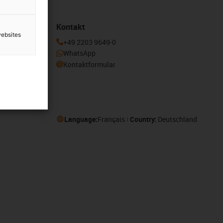
Kontakt
websites
enden und
+49 2203 9649-0
otion
WhatsApp
Kontaktformular
Language:
Français
Country:
Deutschland