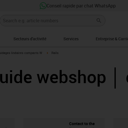
Conseil rapide par chat WhatsApp
Secteurs d'activité
Services
Entreprise & Carri
-icon-arrow-right
igus-icon-arrow-right
idages linéaires compacts W
Rails
guide webshop │ 
Contact to the