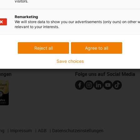
visitors.
Newsletter
Remarketing
We will store data to show you our advertisements (only ours) on other 
ures
Bleiben Sie immer auf dem Lauf
relevant to your interests.
melden Sie sich hier für unsere m
Muster
plastics news an.
d Portal
Reject all
Agree to all
Newsletter abonnieren
Save choices
ungen
Folge uns auf Social Media
ng
Impressum
AGB
Datenschutzeinstellungen