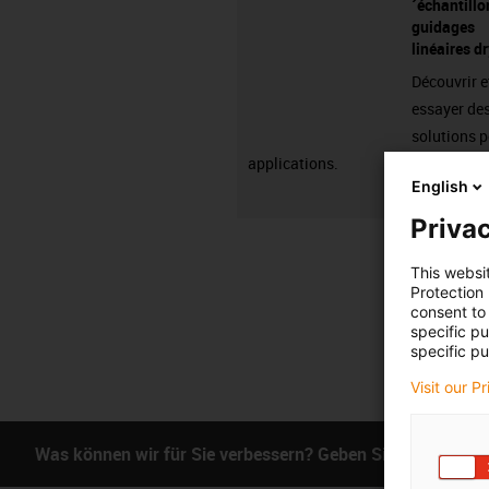
´échantillo
guidages
linéaires d
Découvrir e
essayer de
solutions p
applications.
English
Privac
This websi
Protection
consent to 
specific p
specific pu
Visit our P
Was können wir für Sie verbessern? Geben Sie uns Ihr Fe