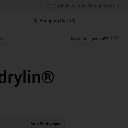
Outil de calcul de la durée de vie
Shopping Cart
(0)
INT
(
FR
)
ère
My contact person
drylin®
Your Whitepaper