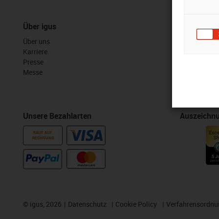
Über igus
Services
Über uns
myigus Feat
Karriere
Online Tools
Presse
Kostenlose 
Messe
CAD Downloa
Unsere Bezahlarten
Auszeichn
KAUF AUF
RECHNUNG
©
igus, 2026
Datenschutz
Cookie Policy
Verfahrensordnu