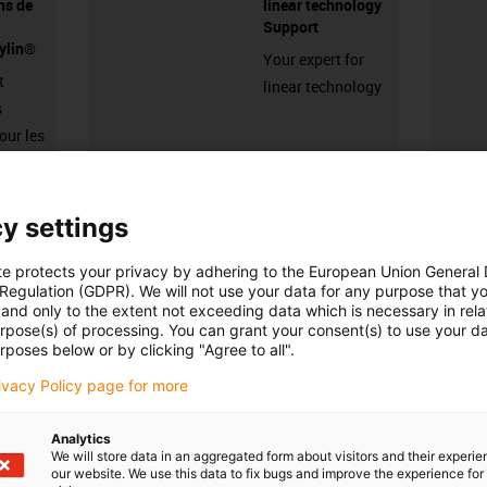
ns de
linear technology
Support
rylin®
Your expert for
t
linear technology
s
our les
igus-icon-3arrow
igus-icon-3ar
y settings
te protects your privacy by adhering to the European Union General
Nombre de produits :
0
Liste
Mosaïq
 Regulation (GDPR). We will not use your data for any purpose that y
and only to the extent not exceeding data which is necessary in relat
Aucun produit disponible dans cette catégorie pour l’instant. 
urpose(s) of processing. You can grant your consent(s) to use your da
rposes below or by clicking "Agree to all".
d'une solution sur mesure ? Adressez-vous vite au chat en dir
message !
rivacy Policy page for more
Analytics
edback.
Lob & Kritik
We will store data in an aggregated form about visitors and their experi
our website. We use this data to fix bugs and improve the experience for 