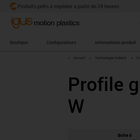
Produits prêts à expédier à partir de 24 heures
Boutique
Configurateurs
Informations produit
igus-icon-arrow-right
igus-icon-arrow-right
igus
Accueil
Technologie linéaire
Gu
Profile 
W
Boîte d