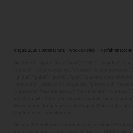
©
igus, 2026
Datenschutz
Cookie Policy
Verfahrensordnu
Die Begriffe "Apiro", "AutoChain", "CFRIP", "chainflex", "chai
"e-chain", "e-chain systems", "e-ketten", "e-kettensysteme", "e
"iglidur", "igubal", "igumid", "igus", "igus improves what mo
"motionary", "plastics for longer life", "print2mold", "Rawbo
"superwise", "take the dryway", "tribofilament", "tribotape",
igus® GmbH / Köln in der Bundesrepublik Deutschland und
Markenanmeldungen oder eingetragene Marken) der igus 
Ländern bzw. Jurisdiktionen.
Die igus® GmbH weist darauf hin, dass sie keine Produkte
Festo, Heidenhain, Jetter, Lenze, LinMot, LTi DRiVES, Mit