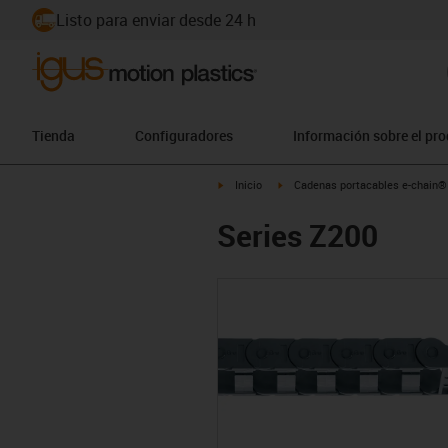
Listo para enviar desde 24 h
Tienda
Configuradores
Información sobre el pr
igus-icon-arrow-right
igus-icon-arrow-right
Inicio
Cadenas portacables e-chain®
Series Z200