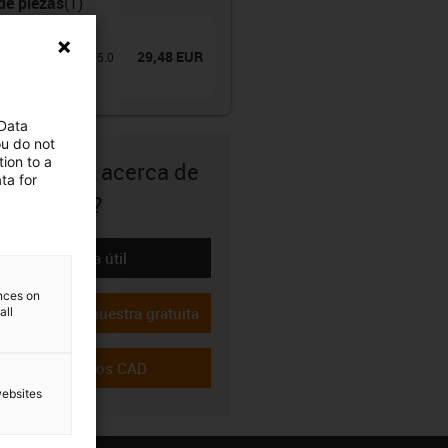
de piezas
(
1
)
na portacables
29,48 EUR
encia
:
Z200.05.055.0
es Z200
 Data
ou do not
ion to a
ene dudas acerca de
ta for
idoneidad?
Calcule la vida útil
-icon-lebensdauerrechner
ences on
Solicite una muestra gratuita
all
-icon-gratismuster
Descargar datos CAD
-icon-cad-dateien
websites