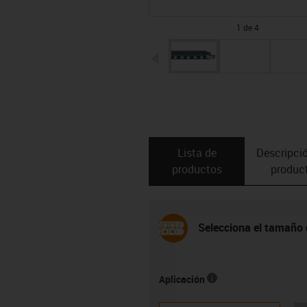
1 de 4
igus-icon-arrow-left
Lista de
Descripció
productos
produc
Selecciona el tamaño 
Aplicación