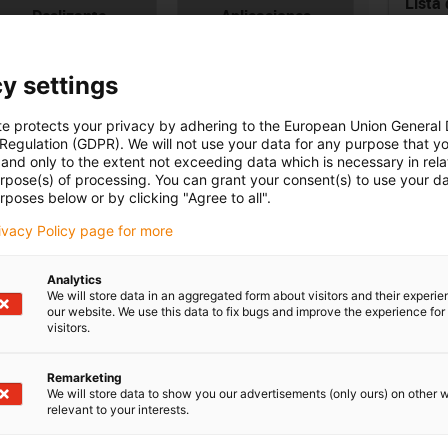
Lista 
con-check
Deslizante
Aplicaciones
Cade
colgantes
Refer
Seri
y settings
te protects your privacy by adhering to the European Union General
 Regulation (GDPR). We will not use your data for any purpose that y
and only to the extent not exceeding data which is necessary in relat
¿Ti
urpose(s) of processing. You can grant your consent(s) to use your da
rposes below or by clicking "Agree to all".
su 
rivacy Policy page for more
lipboard
chura interior [Bi]
Radio de curvatura [R]
m]
[mm]
igus
Analytics
We will store data in an aggregated form about visitors and their experi
7
55
our website. We use this data to fix bugs and improve the experience for 
igus
visitors.
igus
Remarketing
We will store data to show you our advertisements (only ours) on other 
relevant to your interests.