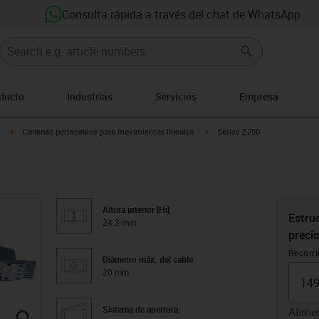
Consulta rápida a través del chat de WhatsApp
oducto
Industrias
Servicios
Empresa
igus-icon-arrow-right
igus-icon-arrow-right
Cadenas portacables para movimientos lineales
Series Z200
Altura interior [Hi]
Estruc
24.3 mm
preci
Recorr
Diámetro máx. del cable
20 mm
Sistema de apertura
Alime
igus-icon-lupe
igus-icon-lupe
igus-icon-lupe
igus-icon-lupe