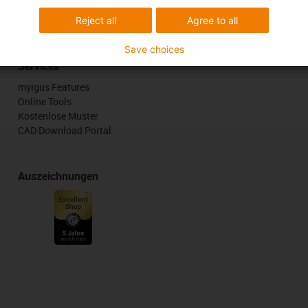
Lob & Kritik
Reject all
Agree to all
Save choices
Services
myigus Features
Online Tools
Kostenlose Muster
CAD Download Portal
Auszeichnungen