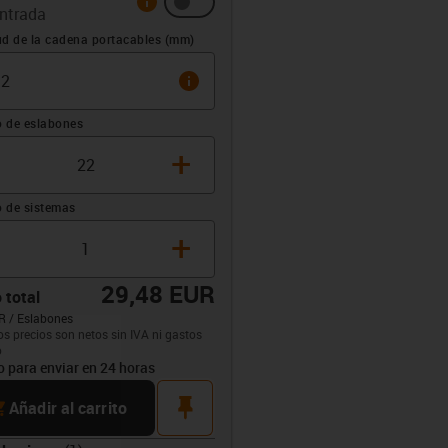
ntrada
sación (mm)
ud de la cadena portacables (mm)
info
 de eslabones
+
 de sistemas
+
29,48 EUR
 total
R / Eslabones
opdown-up
os precios son netos sin IVA ni gastos
o
to para enviar en 24 horas
rt
pin
Añadir al carrito