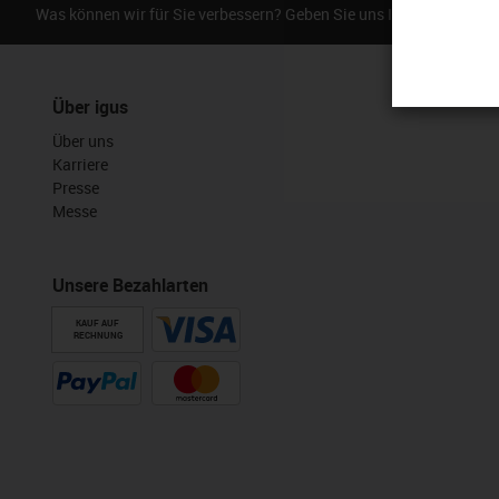
Was können wir für Sie verbessern? Geben Sie uns Ihr Feedback.
Über igus
Über uns
Karriere
Presse
Messe
Unsere Bezahlarten
KAUF AUF
RECHNUNG