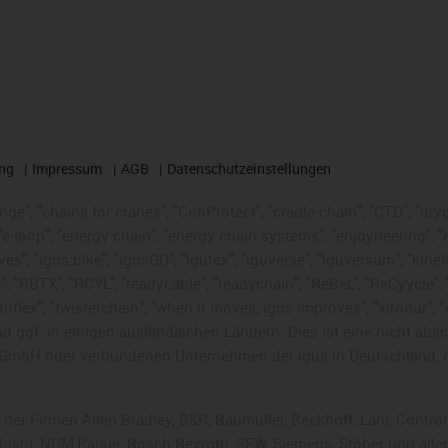
ng
Impressum
AGB
Datenschutzeinstellungen
nge", "chains for cranes", "ConProtect", "cradle-chain", "CTD", "dryge
-loop", "energy chain", "energy chain systems", "enjoyneering", "e-skin
ves", "igus:bike", "igusGO", "igutex", "iguverse", "iguversum", "kin
t", "RBTX", "RCYL", "readycable", "readychain", "ReBeL", "ReCyycle", 
 "triflex", "twisterchain", "when it moves, igus improves", "xirodur"
 ggf. in einigen ausländischen Ländern. Dies ist
eine nicht abs
GmbH oder verbundenen Unternehmen der igus in Deutschland, 
 der Firmen Allen Bradley, B&R, Baumüller, Beckhoff, Lahr, Cont
subishi, NUM,Parker, Bosch Rexroth, SEW, Siemens, Stöber und alle