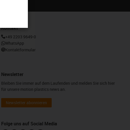
Kontakt
+49 2203 9649-0
WhatsApp
Kontaktformular
Newsletter
Bleiben Sie immer auf dem Laufenden und melden Sie sich hier
für unsere motion plastics news an.
Newsletter abonnieren
Folge uns auf Social Media