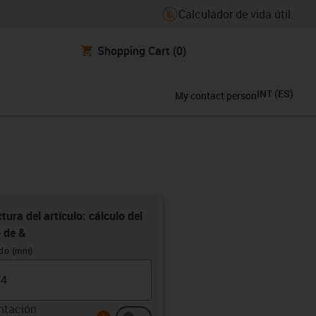
Calculador de vida útil.
Shopping Cart
(0)
INT
(
ES
)
My contact person
tura del artículo: cálculo del
o de &
ido (mm)
ntación
info