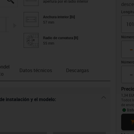
apertura por el radio interior
desce
Compen
Longit
Anchura interior [Bi]
57 mm
igus-icon-arrow-right
Número
Radio de curvatura [R]
55 mm
-
Número
n­del
-
Datos técnicos
Descargas
to
Precio
1,34 EU
igus-icon-dr
de instalación y el modelo:
Todos l
de enví
lis
ca