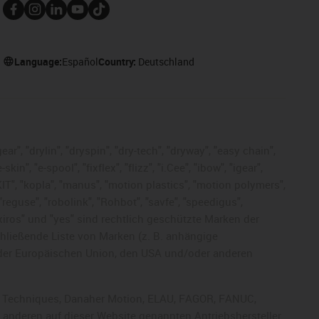
Language:
Español
Country:
Deutschland
ar", "drylin", "dryspin", "dry-tech", "dryway", "easy chain",
", "e-spool", "fixflex", "flizz", "i.Cee", "ibow", "igear",
eKIT", "kopla", "manus", "motion plastics", "motion polymers",
"reguse", "robolink", "Rohbot", "savfe", "speedigus",
, "xiros" und "yes" sind rechtlich geschützte Marken der
chließende Liste von Marken (z. B. anhängige
der Europäischen Union, den USA und/oder anderen
rol Techniques, Danaher Motion, ELAU, FAGOR, FANUC,
r anderen auf dieser Website genannten Antriebshersteller