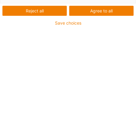
1 sur 2
Reject all
Agree to all
Save choices
Fibres optiques en verre pour les sollicitations
maximales
Gaine extérieure en TPE
Sans produits halogènes
Sans silicone
Résistant aux huiles (selon DIN EN 60811-404),
résistant aux huiles biologiques (testé selon VDMA
24568 avec de l'huile Plantocut 8 S-MB de DEA)
Résistance aux UV
Sans PVC
Jusqu'à 4 ans de garantie
igus-icon-copy-clipboard
Réf.