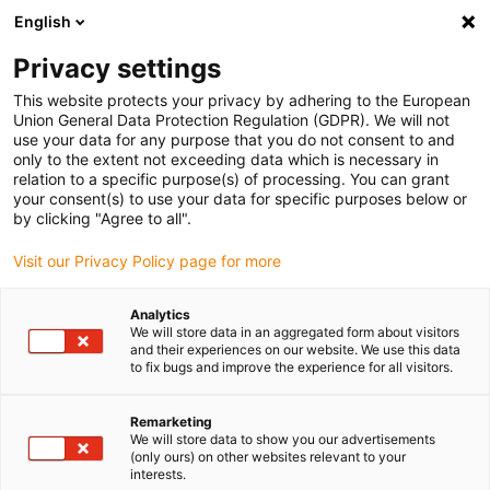
English
(0)
Privacy settings
igus-icon-arrow-right
igus-icon-arrow-right
igus-icon-arrow-right
Accueil
Câbles pour chaînes porte-câbles
Câbles confectionnés
This website protects your privacy by adhering to the European
igus-icon-arrow-right
igus-icon-arrow-right
igus-icon-arrow-right
Câbles réseau
Câble fibres optiques
Fibre optique en TPE | Fibre
Union General Data Protection Regulation (GDPR). We will not
de verre, connecteur A : LC, connecteur B : LC
use your data for any purpose that you do not consent to and
only to the extent not exceeding data which is necessary in
Fibre optique en TPE | Fibre de
relation to a specific purpose(s) of processing. You can grant
your consent(s) to use your data for specific purposes below or
verre, connecteur A : LC,
by clicking "Agree to all".
connecteur B : LC
Visit our Privacy Policy page for more
Analytics
We will store data in an aggregated form about visitors
and their experiences on our website. We use this data
to fix bugs and improve the experience for all visitors.
Remarketing
We will store data to show you our advertisements
igus-icon-lupe
igus-icon-lupe
(only ours) on other websites relevant to your
interests.