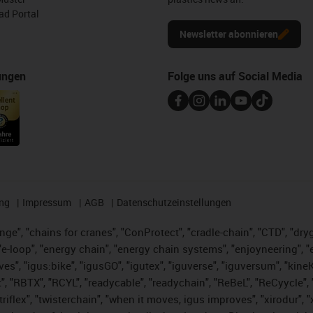
d Portal
Newsletter abonnieren
ungen
Folge uns auf Social Media
ng
Impressum
AGB
Datenschutzeinstellungen
nge", "chains for cranes", "ConProtect", "cradle-chain", "CTD", "dryge
-loop", "energy chain", "energy chain systems", "enjoyneering", "e-skin
ves", "igus:bike", "igusGO", "igutex", "iguverse", "iguversum", "kin
t", "RBTX", "RCYL", "readycable", "readychain", "ReBeL", "ReCyycle", 
 "triflex", "twisterchain", "when it moves, igus improves", "xirodur"