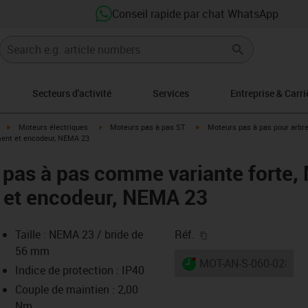
Conseil rapide par chat WhatsApp
Secteurs d'activité
Services
Entreprise & Carri
igus-icon-arrow-right
igus-icon-arrow-right
igus-icon-arrow-right
Moteurs électriques
Moteurs pas à pas ST
Moteurs pas à pas pour arbr
ment et encodeur, NEMA 23
 pas à pas comme variante forte,
 et encodeur, NEMA 23
igus-icon-copy-clipb
Taille : NEMA 23 / bride de
Réf.
56 mm
igus-icon-lieferzeit-dot
MOT-AN-S-060-028-05
Indice de protection : IP40
Couple de maintien : 2,00
Nm