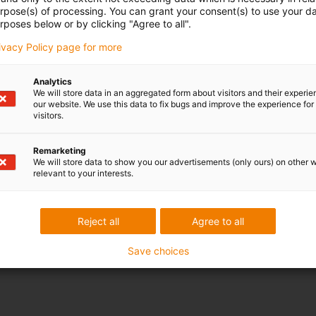
urpose(s) of processing. You can grant your consent(s) to use your da
rposes below or by clicking "Agree to all".
rivacy Policy page for more
e raccordement de 0,3m et des connecteurs JST et Molex bon
Analytics
We will store data in an aggregated form about visitors and their experi
our website. We use this data to fix bugs and improve the experience for 
visitors.
Remarketing
We will store data to show you our advertisements (only ours) on other 
ux moteurs de longueur M
relevant to your interests.
Reject all
Agree to all
Save choices