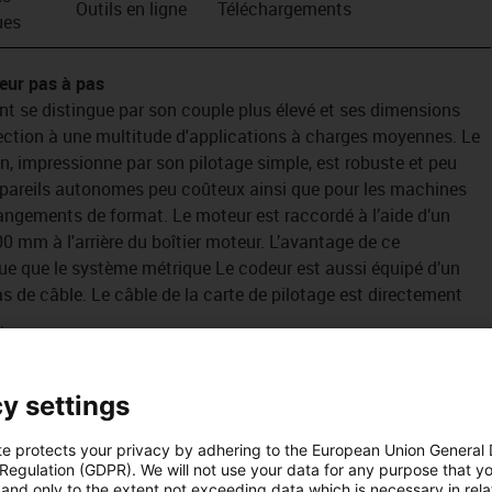
Outils en ligne
Téléchargements
ues
teur pas à pas
nt se distingue par son couple plus élevé et ses dimensions
fection à une multitude d'applications à charges moyennes. Le
, impressionne par son pilotage simple, est robuste et peu
 appareils autonomes peu coûteux ainsi que pour les machines
angements de format. Le moteur est raccordé à l’aide d’un
0 mm à l'arrière du boîtier moteur. L’avantage de ce
ue que le système métrique Le codeur est aussi équipé d’un
s de câble. Le câble de la carte de pilotage est directement
.
y settings
,8 - 4,0Nm) avec codeur rotatif en option (5V 3 canaux / 500
te protects your privacy by adhering to the European Union General
 Regulation (GDPR). We will not use your data for any purpose that y
and only to the extent not exceeding data which is necessary in relat