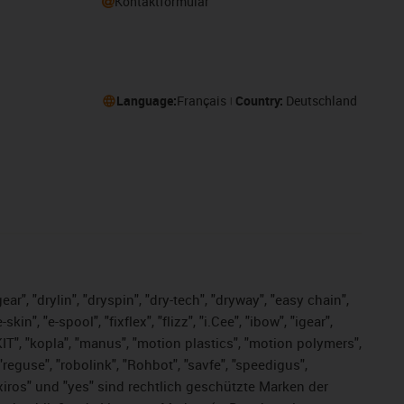
Kontaktformular
Language:
Français
Country:
Deutschland
ar", "drylin", "dryspin", "dry-tech", "dryway", "easy chain",
", "e-spool", "fixflex", "flizz", "i.Cee", "ibow", "igear",
eKIT", "kopla", "manus", "motion plastics", "motion polymers",
"reguse", "robolink", "Rohbot", "savfe", "speedigus",
, "xiros" und "yes" sind rechtlich geschützte Marken der