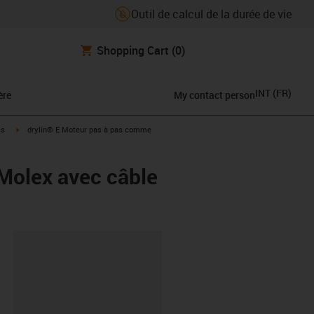
Outil de calcul de la durée de vie
Shopping Cart
(0)
INT
(
FR
)
ère
My contact person
igus-icon-arrow-right
es
drylin® E Moteur pas à pas comme
 Molex avec câble
oard
6-L-C-AAAC