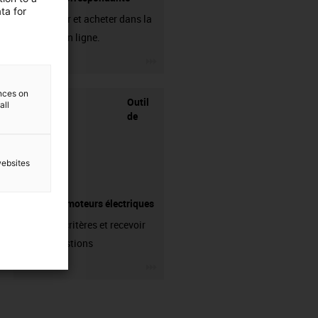
ta for
A découvrir et acheter dans la
boutique en ligne.
igus-icon-3arrow
ences on
Outil
all
de
websites
recherche moteurs électriques
Saisir les critères et recevoir
des suggestions
igus-icon-3arrow