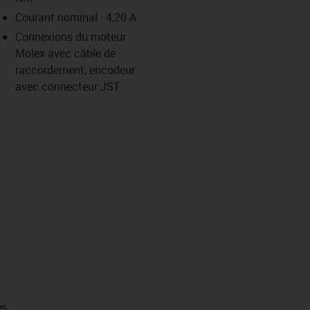
-icon-lupe
-icon-lupe
-icon-lupe
-icon-lupe
Courant nominal : 4,20 A
Connexions du moteur :
Molex avec câble de
us-icon-arrow-right
raccordement, encodeur
avec connecteur JST
es