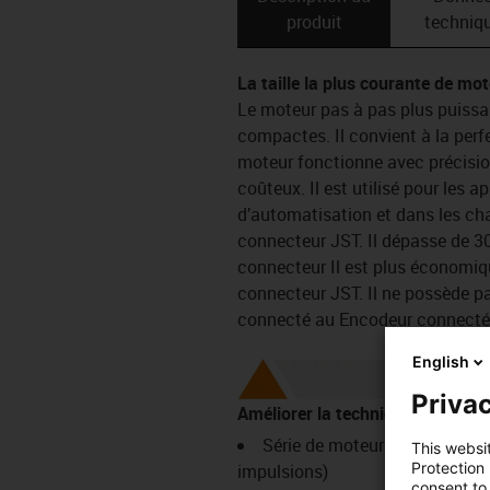
produit
techniq
La taille la plus courante de mo
Le moteur pas à pas plus puissa
compactes. Il convient à la per
moteur fonctionne avec précision
coûteux. Il est utilisé pour les
d’automatisation et dans les ch
connecteur JST. Il dépasse de 30
connecteur Il est plus économiq
connecteur JST. Il ne possède pa
connecté au Encodeur connecté
English
Privac
Améliorer la technicité :
Série de moteurs pas à pas (0
This websi
Protection
impulsions)
consent to 