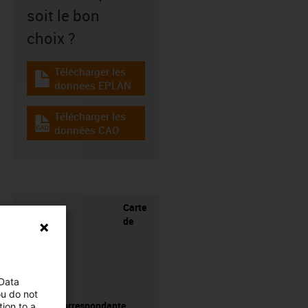
soit le bon
choix ?
Télécharger les
igus-icon-download-plan
données EPLAN
Télécharger les
igus-icon-cad-dateien
données CAO
Carte
de
 Data
ou do not
pilotage correspondante
ion to a