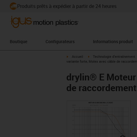
Produits prêts à expédier à partir de 24 heures
Boutique
Configurateurs
Informations produit
igus-icon-arrow-right
igus-icon-arrow-right
Accueil
Technologie d'entraînement
variante forte, Molex avec câble de raccorde
drylin® E Moteur
de raccordement