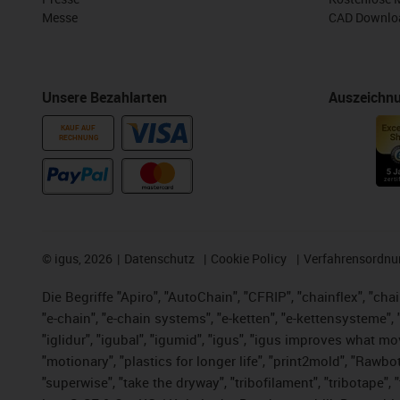
Messe
CAD Downloa
Unsere Bezahlarten
Auszeichn
KAUF AUF
RECHNUNG
©
igus, 2026
Datenschutz
Cookie Policy
Verfahrensordnu
Die Begriffe "Apiro", "AutoChain", "CFRIP", "chainflex", "chai
"e-chain", "e-chain systems", "e-ketten", "e-kettensysteme", "e
"iglidur", "igubal", "igumid", "igus", "igus improves what mo
"motionary", "plastics for longer life", "print2mold", "Rawbo
"superwise", "take the dryway", "tribofilament", "tribotape",