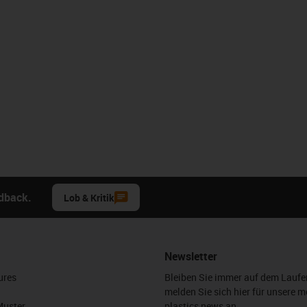
edback.
Lob & Kritik
Newsletter
ures
Bleiben Sie immer auf dem Lauf
melden Sie sich hier für unsere m
Muster
plastics news an.