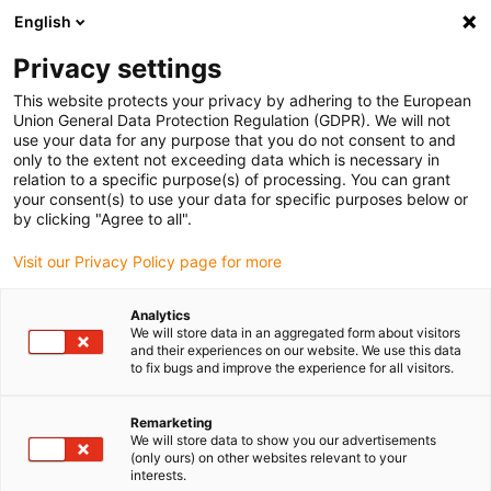
English
(0)
Privacy settings
igus-icon-arrow-right
igus-icon-arrow-right
igus-icon-arrow-right
Accueil
Câbles pour chaînes porte-câbles
Câbles confectionnés
This website protects your privacy by adhering to the European
igus-icon-arrow-right
igus-icon-arrow-right
Câble moteur au standard fabricant
peut être utilisé avec Siemens
Union General Data Protection Regulation (GDPR). We will not
igus-icon-arrow-right
Câble de puissance adapté à Siemens 6FX_002-5CS12 readycable®, câble de
use your data for any purpose that you do not consent to and
base PVC 7,5 x d
only to the extent not exceeding data which is necessary in
relation to a specific purpose(s) of processing. You can grant
Câble de puissance adapté à
your consent(s) to use your data for specific purposes below or
by clicking "Agree to all".
Siemens 6FX_002-5CS12
Visit our Privacy Policy page for more
readycable®, câble de base
PVC 7,5 x d
Analytics
We will store data in an aggregated form about visitors
and their experiences on our website. We use this data
to fix bugs and improve the experience for all visitors.
Remarketing
We will store data to show you our advertisements
(only ours) on other websites relevant to your
interests.