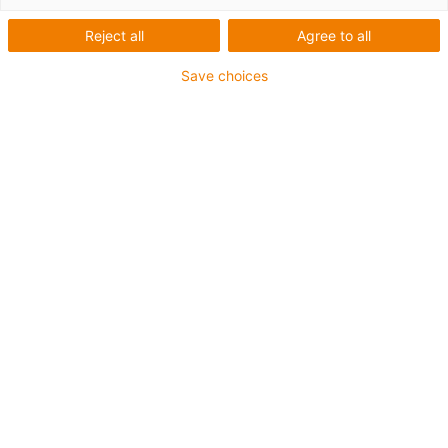
Reject all
Agree to all
Save choices
igus-icon-lup
Pour les sollicitations élevées
Gaine extérieure en PVC
Blindage général
Non propagateur de flamme
Sans silicone
Résistance aux UV : moyenne
Résistant aux huiles (selon DIN EN 50363-4-1)
CFRIP®
Jusqu'à 4 ans de garantie
igus-icon-copy-clipboard
Réf.